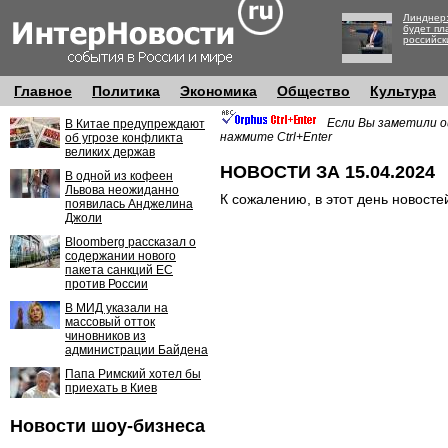
Линднер:
будет пл
российск
Главное
Политика
Экономика
Общество
Культура
Если Вы заметили о
В Китае предупреждают
нажмите Ctrl+Enter
об угрозе конфликта
великих держав
НОВОСТИ ЗА 15.04.2024
В одной из кофеен
Львова неожиданно
К сожалению, в этот день новосте
появилась Анджелина
Джоли
Bloomberg рассказал о
содержании нового
пакета санкций ЕС
против России
В МИД указали на
массовый отток
чиновников из
администрации Байдена
Папа Римский хотел бы
приехать в Киев
Новости шоу-бизнеса