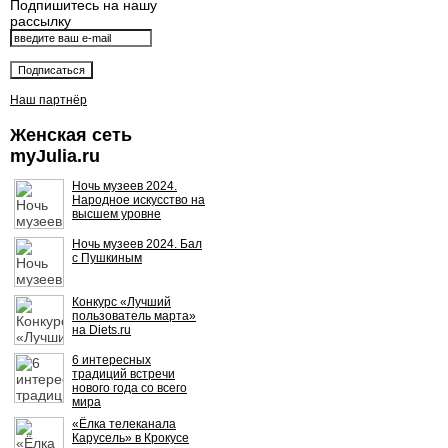
Подпишитесь на нашу
рассылку
Наш партнёр
Женская сеть
myJulia.ru
Ночь музеев 2024.
Народное искусство на
высшем уровне
Ночь музеев 2024. Бал
с Пушкиным
Конкурс «Лучший
пользователь марта»
на Diets.ru
6 интересных
традиций встречи
нового года со всего
мира
«Ёлка телеканала
Карусель» в Крокусе