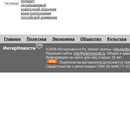
подарит
незабываемый
новогодний праздник
всем поклонникам
российской анимации
Главное
Политика
Экономика
Общество
Культура
©2008 Интерновости.Ру, проект группы «
МедиаФо
Редакция сайта:
info@internovosti.ru
. Общие и адм
Информация на сайте для лиц старше 18 лет.
Перепечатка материалов допускается при н
Свидетельство о регистрации СМИ Эл №ФС77-32