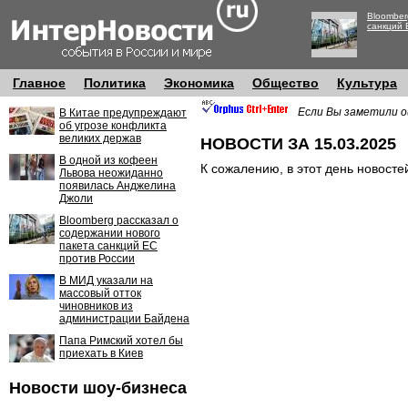
Bloomber
санкций 
Главное
Политика
Экономика
Общество
Культура
Если Вы заметили о
В Китае предупреждают
об угрозе конфликта
великих держав
НОВОСТИ ЗА 15.03.2025
В одной из кофеен
К сожалению, в этот день новосте
Львова неожиданно
появилась Анджелина
Джоли
Bloomberg рассказал о
содержании нового
пакета санкций ЕС
против России
В МИД указали на
массовый отток
чиновников из
администрации Байдена
Папа Римский хотел бы
приехать в Киев
Новости шоу-бизнеса