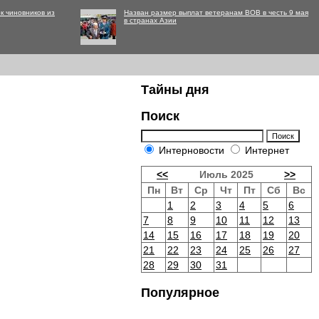
к чиновников из
Назван размер выплат ветеранам ВОВ в честь 9 мая
в странах Азии
Тайны дня
Поиск
Интерновости
Интернет
<<
Июль 2025
>>
Пн
Вт
Ср
Чт
Пт
Сб
Вс
1
2
3
4
5
6
7
8
9
10
11
12
13
14
15
16
17
18
19
20
21
22
23
24
25
26
27
28
29
30
31
Популярное