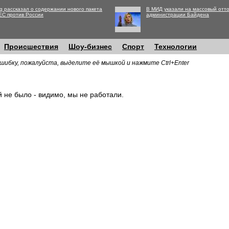
g рассказал о содержании нового пакета
В МИД указали на массовый отто
ЕС против России
администрации Байдена
Происшествия
Шоу-бизнес
Спорт
Технологии
шибку, пожалуйста, выделите её мышкой и нажмите Ctrl+Enter
й не было - видимо, мы не работали.