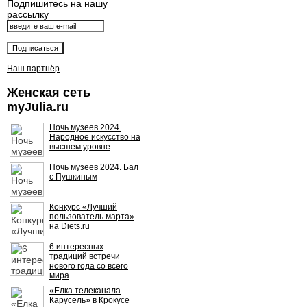
Подпишитесь на нашу
рассылку
Наш партнёр
Женская сеть
myJulia.ru
Ночь музеев 2024.
Народное искусство на
высшем уровне
Ночь музеев 2024. Бал
с Пушкиным
Конкурс «Лучший
пользователь марта»
на Diets.ru
6 интересных
традиций встречи
нового года со всего
мира
«Ёлка телеканала
Карусель» в Крокусе