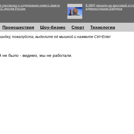
g рассказал о содержании нового пакета
В МИД указали на массовый отто
ЕС против России
администрации Байдена
Происшествия
Шоу-бизнес
Спорт
Технологии
шибку, пожалуйста, выделите её мышкой и нажмите Ctrl+Enter
й не было - видимо, мы не работали.