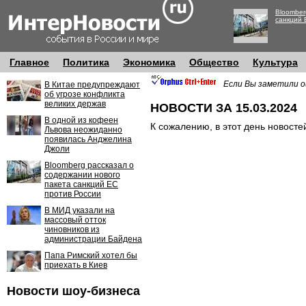
Bloomber
санкций 
Главное
Политика
Экономика
Общество
Культура
Если Вы заметили о
В Китае предупреждают
об угрозе конфликта
великих держав
НОВОСТИ ЗА 15.03.2024
В одной из кофеен
К сожалению, в этот день новосте
Львова неожиданно
появилась Анджелина
Джоли
Bloomberg рассказал о
содержании нового
пакета санкций ЕС
против России
В МИД указали на
массовый отток
чиновников из
администрации Байдена
Папа Римский хотел бы
приехать в Киев
Новости шоу-бизнеса