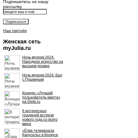
Подпишитесь на нашу
рассылку
Наш партнёр
Женская сеть
myJulia.ru
Ночь музеев 2024.
Народное искусство на
высшем уровне
Ночь музеев 2024. Бал
с Пушкиным
Конкурс «Лучший
пользователь марта»
на Diets.ru
6 интересных
традиций встречи
нового года со всего
мира
«Ёлка телеканала
Карусель» в Крокусе