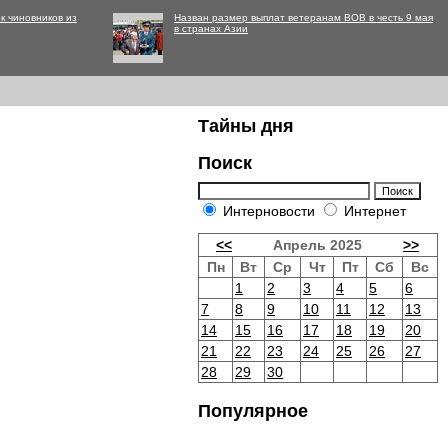
к чиновников из
Назван размер выплат ветеранам ВОВ в честь 9 мая
в странах Азии
Тайны дня
Поиск
Интерновости
Интернет
<<
Апрель 2025
>>
Пн
Вт
Ср
Чт
Пт
Сб
Вс
1
2
3
4
5
6
7
8
9
10
11
12
13
14
15
16
17
18
19
20
21
22
23
24
25
26
27
28
29
30
Популярное