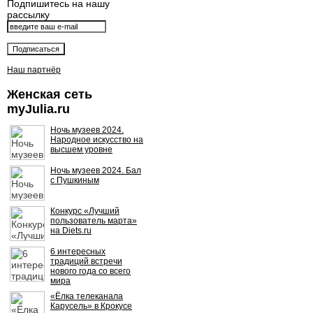
Подпишитесь на нашу
рассылку
Наш партнёр
Женская сеть
myJulia.ru
Ночь музеев 2024.
Народное искусство на
высшем уровне
Ночь музеев 2024. Бал
с Пушкиным
Конкурс «Лучший
пользователь марта»
на Diets.ru
6 интересных
традиций встречи
нового года со всего
мира
«Ёлка телеканала
Карусель» в Крокусе