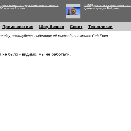
g рассказал о содержании нового пакета
В МИД указали на массовый отто
ЕС против России
администрации Байдена
Происшествия
Шоу-бизнес
Спорт
Технологии
шибку, пожалуйста, выделите её мышкой и нажмите Ctrl+Enter
й не было - видимо, мы не работали.