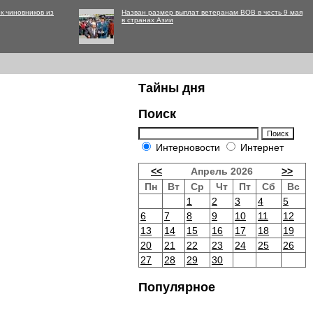
к чиновников из
Назван размер выплат ветеранам ВОВ в честь 9 мая
в странах Азии
Тайны дня
Поиск
Интерновости
Интернет
<<
Апрель 2026
>>
Пн
Вт
Ср
Чт
Пт
Сб
Вс
1
2
3
4
5
6
7
8
9
10
11
12
13
14
15
16
17
18
19
20
21
22
23
24
25
26
27
28
29
30
Популярное