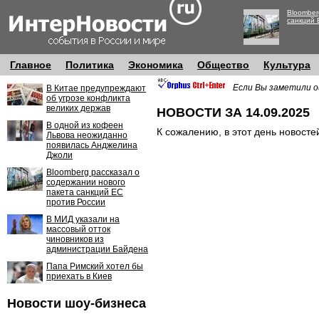
Bloomber
санкций 
Главное
Политика
Экономика
Общество
Культура
Если Вы заметили о
В Китае предупреждают
об угрозе конфликта
великих держав
НОВОСТИ ЗА 14.09.2025
В одной из кофеен
К сожалению, в этот день новосте
Львова неожиданно
появилась Анджелина
Джоли
Bloomberg рассказал о
содержании нового
пакета санкций ЕС
против России
В МИД указали на
массовый отток
чиновников из
администрации Байдена
Папа Римский хотел бы
приехать в Киев
Новости шоу-бизнеса