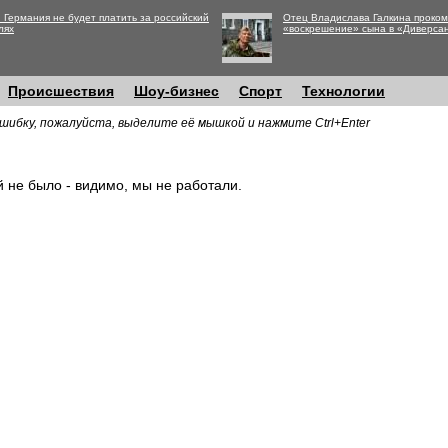
 Германия не будет платить за российский
Отец Владислава Галкина проко
лях
«воскрешение» сына в «Диверса
Происшествия
Шоу-бизнес
Спорт
Технологии
шибку, пожалуйста, выделите её мышкой и нажмите Ctrl+Enter
й не было - видимо, мы не работали.