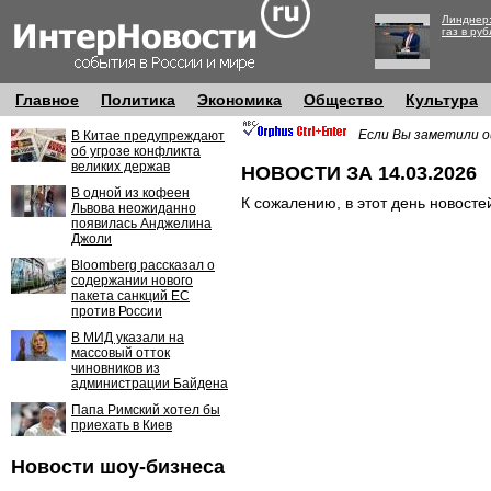
Линднер:
газ в руб
Главное
Политика
Экономика
Общество
Культура
Если Вы заметили о
В Китае предупреждают
об угрозе конфликта
великих держав
НОВОСТИ ЗА 14.03.2026
В одной из кофеен
К сожалению, в этот день новосте
Львова неожиданно
появилась Анджелина
Джоли
Bloomberg рассказал о
содержании нового
пакета санкций ЕС
против России
В МИД указали на
массовый отток
чиновников из
администрации Байдена
Папа Римский хотел бы
приехать в Киев
Новости шоу-бизнеса