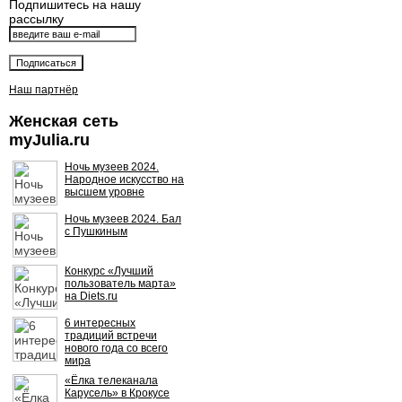
Подпишитесь на нашу
рассылку
Наш партнёр
Женская сеть
myJulia.ru
Ночь музеев 2024.
Народное искусство на
высшем уровне
Ночь музеев 2024. Бал
с Пушкиным
Конкурс «Лучший
пользователь марта»
на Diets.ru
6 интересных
традиций встречи
нового года со всего
мира
«Ёлка телеканала
Карусель» в Крокусе