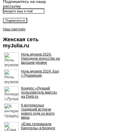
Подпишитесь на нашу
рассылку
Наш партнёр
Женская сеть
myJulia.ru
Ночь музеев 2024.
Народное искусство на
высшем уровне
Ночь музеев 2024. Бал
с Пушкиным
Конкурс «Лучший
пользователь марта»
на Diets.ru
6 интересных
традиций встречи
нового года со всего
мира
«Ёлка телеканала
Карусель» в Крокусе