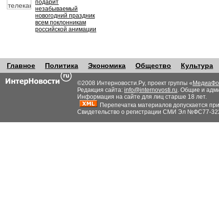
подарит
незабываемый
новогодний праздник
всем поклонникам
российской анимации
Главное
Политика
Экономика
Общество
Культура
©2008 Интерновости.Ру, проект группы «
МедиаФо
Редакция сайта:
info@internovosti.ru
. Общие и адм
Информация на сайте для лиц старше 18 лет.
Перепечатка материалов допускается при н
Свидетельство о регистрации СМИ Эл №ФС77-32