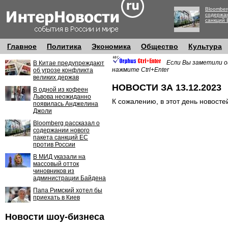
Bloomber
содержан
санкций 
Главное
Политика
Экономика
Общество
Культура
Если Вы заметили о
В Китае предупреждают
нажмите Ctrl+Enter
об угрозе конфликта
великих держав
НОВОСТИ ЗА 13.12.2023
В одной из кофеен
Львова неожиданно
К сожалению, в этот день новосте
появилась Анджелина
Джоли
Bloomberg рассказал о
содержании нового
пакета санкций ЕС
против России
В МИД указали на
массовый отток
чиновников из
администрации Байдена
Папа Римский хотел бы
приехать в Киев
Новости шоу-бизнеса