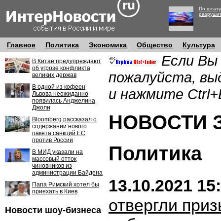
По штату
разруши
Главное
Политика
Экономика
Общество
Культура
Если Вы
В Китае предупреждают
об угрозе конфликта
пожалуйста, вы
великих держав
В одной из кофеен
и нажмите Ctrl+
Львова неожиданно
появилась Анджелина
Джоли
НОВОСТИ ЗА
Bloomberg рассказал о
содержании нового
пакета санкций ЕС
против России
Политика
В МИД указали на
массовый отток
чиновников из
администрации Байдена
13.10.2021 15
Папа Римский хотел бы
приехать в Киев
отвергли приз
Новости шоу-бизнеса