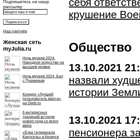
себя ответств
Подпишитесь на нашу
рассылку
крушение Boe
Наш партнёр
Женская сеть
Общество
myJulia.ru
Ночь музеев 2024.
Народное искусство на
13.10.2021 21
высшем уровне
Ночь музеев 2024. Бал
назвали худш
с Пушкиным
истории Земл
Конкурс «Лучший
пользователь марта»
на Diets.ru
6 интересных
13.10.2021 17
традиций встречи
нового года со всего
мира
пенсионера з
«Ёлка телеканала
Карусель» в Крокусе