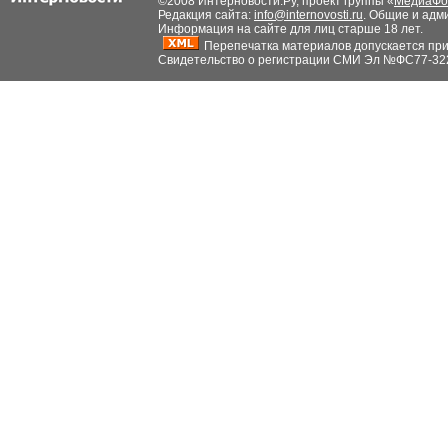
©2008 Интерновости.Ру, проект группы «
МедиаФо
Редакция сайта:
info@internovosti.ru
. Общие и адм
Информация на сайте для лиц старше 18 лет.
Перепечатка материалов допускается при н
Свидетельство о регистрации СМИ Эл №ФС77-32