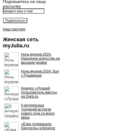
Подпишитесь на нашу
рассылку
Наш партнёр
Женская сеть
myJulia.ru
Ночь музеев 2024.
Народное искусство на
высшем уровне
Ночь музеев 2024. Бал
с Пушкиным
Конкурс «Лучший
пользователь марта»
на Diets.ru
6 интересных
традиций встречи
нового года со всего
мира
«Ёлка телеканала
Карусель» в Крокусе