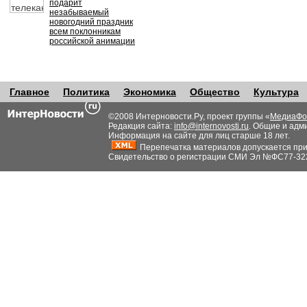
подарит
незабываемый
новогодний праздник
всем поклонникам
российской анимации
Главное
Политика
Экономика
Общество
Культура
©2008 Интерновости.Ру, проект группы «
МедиаФо
Редакция сайта:
info@internovosti.ru
. Общие и адм
Информация на сайте для лиц старше 18 лет.
Перепечатка материалов допускается при н
Свидетельство о регистрации СМИ Эл №ФС77-32