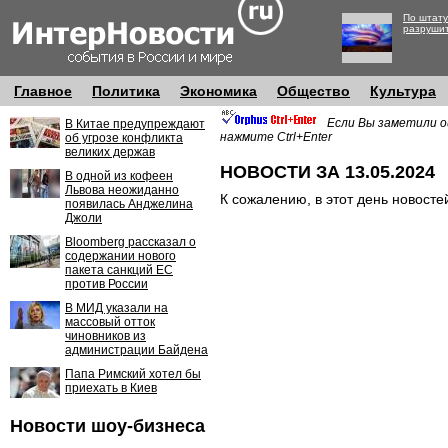
По штату
разруши
Главное
Политика
Экономика
Общество
Культура
Если Вы заметили о
В Китае предупреждают
нажмите Ctrl+Enter
об угрозе конфликта
великих держав
НОВОСТИ ЗА 13.05.2024
В одной из кофеен
Львова неожиданно
К сожалению, в этот день новосте
появилась Анджелина
Джоли
Bloomberg рассказал о
содержании нового
пакета санкций ЕС
против России
В МИД указали на
массовый отток
чиновников из
администрации Байдена
Папа Римский хотел бы
приехать в Киев
Новости шоу-бизнеса