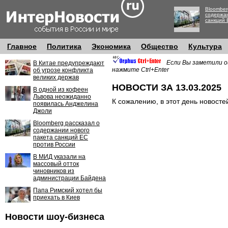
Bloomber
содержан
санкций 
Главное
Политика
Экономика
Общество
Культура
Если Вы заметили о
В Китае предупреждают
нажмите Ctrl+Enter
об угрозе конфликта
великих держав
НОВОСТИ ЗА 13.03.2025
В одной из кофеен
Львова неожиданно
К сожалению, в этот день новосте
появилась Анджелина
Джоли
Bloomberg рассказал о
содержании нового
пакета санкций ЕС
против России
В МИД указали на
массовый отток
чиновников из
администрации Байдена
Папа Римский хотел бы
приехать в Киев
Новости шоу-бизнеса