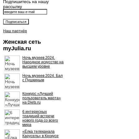
Подпишитесь на нашу
рассылку
Наш партнёр
Женская сеть
myJulia.ru
Ночь музеев 2024.
Народное искусство на
высшем уровне
Ночь музеев 2024. Бал
с Пушкиным
Конкурс «Лучший
пользователь марта»
на Diets.ru
6 интересных
традиций встречи
нового года со всего
мира
«Ёлка телеканала
Карусель» в Крокусе