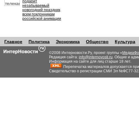
подарит
незабываемый
новогодний праздник
всем поклонникам
российской анимации
Главное
Политика
Экономика
Общество
Культура
©2008 Интерновости.Ру, проект группы «
МедиаФо
Редакция сайта:
info@internovosti.ru
. Общие и адм
Информация на сайте для лиц старше 18 лет.
Перепечатка материалов допускается при н
Свидетельство о регистрации СМИ Эл №ФС77-32