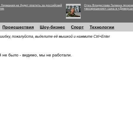
 Германия не будет платить за российский
Отец Владислава Галкина проко
лях
«воскрешение» сына в «Диверса
Происшествия
Шоу-бизнес
Спорт
Технологии
шибку, пожалуйста, выделите её мышкой и нажмите Ctrl+Enter
й не было - видимо, мы не работали.