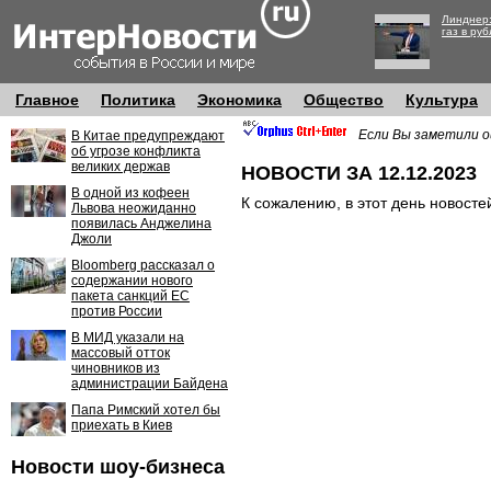
Линднер:
газ в руб
Главное
Политика
Экономика
Общество
Культура
Если Вы заметили о
В Китае предупреждают
об угрозе конфликта
великих держав
НОВОСТИ ЗА 12.12.2023
В одной из кофеен
К сожалению, в этот день новосте
Львова неожиданно
появилась Анджелина
Джоли
Bloomberg рассказал о
содержании нового
пакета санкций ЕС
против России
В МИД указали на
массовый отток
чиновников из
администрации Байдена
Папа Римский хотел бы
приехать в Киев
Новости шоу-бизнеса