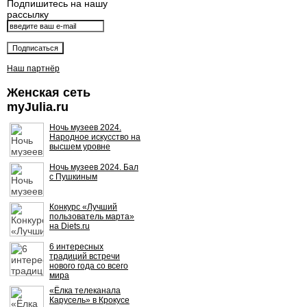
Подпишитесь на нашу
рассылку
Наш партнёр
Женская сеть
myJulia.ru
Ночь музеев 2024.
Народное искусство на
высшем уровне
Ночь музеев 2024. Бал
с Пушкиным
Конкурс «Лучший
пользователь марта»
на Diets.ru
6 интересных
традиций встречи
нового года со всего
мира
«Ёлка телеканала
Карусель» в Крокусе