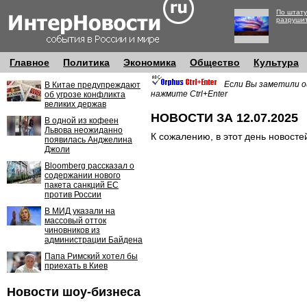
По штату
разруши
Главное
Политика
Экономика
Общество
Культура
Если Вы заметили о
В Китае предупреждают
нажмите Ctrl+Enter
об угрозе конфликта
великих держав
НОВОСТИ ЗА 12.07.2025
В одной из кофеен
Львова неожиданно
К сожалению, в этот день новосте
появилась Анджелина
Джоли
Bloomberg рассказал о
содержании нового
пакета санкций ЕС
против России
В МИД указали на
массовый отток
чиновников из
администрации Байдена
Папа Римский хотел бы
приехать в Киев
Новости шоу-бизнеса