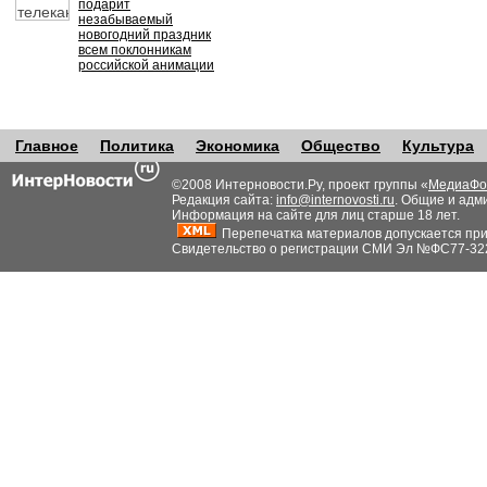
подарит
незабываемый
новогодний праздник
всем поклонникам
российской анимации
Главное
Политика
Экономика
Общество
Культура
©2008 Интерновости.Ру, проект группы «
МедиаФо
Редакция сайта:
info@internovosti.ru
. Общие и адм
Информация на сайте для лиц старше 18 лет.
Перепечатка материалов допускается при н
Свидетельство о регистрации СМИ Эл №ФС77-32