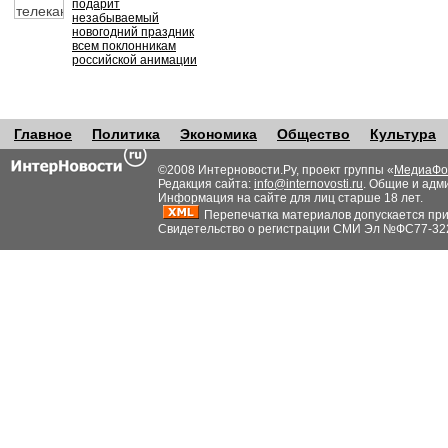
подарит
незабываемый
новогодний праздник
всем поклонникам
российской анимации
Главное
Политика
Экономика
Общество
Культура
©2008 Интерновости.Ру, проект группы «
МедиаФо
Редакция сайта:
info@internovosti.ru
. Общие и адм
Информация на сайте для лиц старше 18 лет.
Перепечатка материалов допускается при н
Свидетельство о регистрации СМИ Эл №ФС77-32