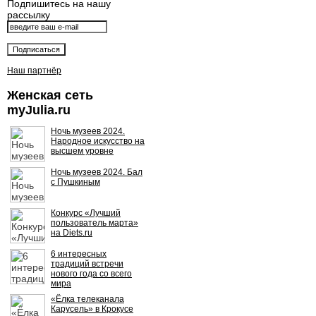
Подпишитесь на нашу
рассылку
Наш партнёр
Женская сеть
myJulia.ru
Ночь музеев 2024.
Народное искусство на
высшем уровне
Ночь музеев 2024. Бал
с Пушкиным
Конкурс «Лучший
пользователь марта»
на Diets.ru
6 интересных
традиций встречи
нового года со всего
мира
«Ёлка телеканала
Карусель» в Крокусе