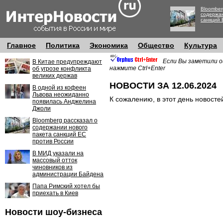
Bloomber
содержан
санкций 
Главное
Политика
Экономика
Общество
Культура
Если Вы заметили о
В Китае предупреждают
нажмите Ctrl+Enter
об угрозе конфликта
великих держав
НОВОСТИ ЗА 12.06.2024
В одной из кофеен
Львова неожиданно
К сожалению, в этот день новосте
появилась Анджелина
Джоли
Bloomberg рассказал о
содержании нового
пакета санкций ЕС
против России
В МИД указали на
массовый отток
чиновников из
администрации Байдена
Папа Римский хотел бы
приехать в Киев
Новости шоу-бизнеса