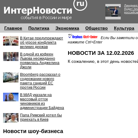
Линднер:
будет пл
российск
Главное
Политика
Экономика
Общество
Культура
Если Вы заметили о
В Китае предупреждают
нажмите Ctrl+Enter
об угрозе конфликта
великих держав
НОВОСТИ ЗА 12.02.2026
В одной из кофеен
Львова неожиданно
К сожалению, в этот день новосте
появилась Анджелина
Джоли
Bloomberg рассказал о
содержании нового
пакета санкций ЕС
против России
В МИД указали на
массовый отток
чиновников из
администрации Байдена
Папа Римский хотел бы
приехать в Киев
Новости шоу-бизнеса