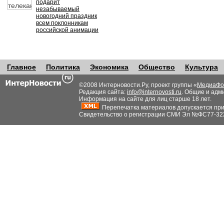
подарит
незабываемый
новогодний праздник
всем поклонникам
российской анимации
Главное
Политика
Экономика
Общество
Культура
©2008 Интерновости.Ру, проект группы «
МедиаФо
Редакция сайта:
info@internovosti.ru
. Общие и адм
Информация на сайте для лиц старше 18 лет.
Перепечатка материалов допускается при н
Свидетельство о регистрации СМИ Эл №ФС77-32