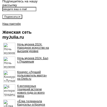
Подпишитесь на нашу
рассылку
Наш партнёр
Женская сеть
myJulia.ru
Ночь музеев 2024.
Народное искусство на
высшем уровне
Ночь музеев 2024. Бал
с Пушкиным
Конкурс «Лучший
пользователь марта»
на Diets.ru
6 интересных
традиций встречи
нового года со всего
мира
«Ёлка телеканала
Карусель» в Крокусе