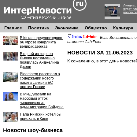
Линднер:
будет пл
российск
Главное
Политика
Экономика
Общество
Культура
Если Вы заметили о
В Китае предупреждают
нажмите Ctrl+Enter
об угрозе конфликта
великих держав
НОВОСТИ ЗА 11.06.2023
В одной из кофеен
Львова неожиданно
К сожалению, в этот день новосте
появилась Анджелина
Джоли
Bloomberg рассказал о
содержании нового
пакета санкций ЕС
против России
В МИД указали на
массовый отток
чиновников из
администрации Байдена
Папа Римский хотел бы
приехать в Киев
Новости шоу-бизнеса