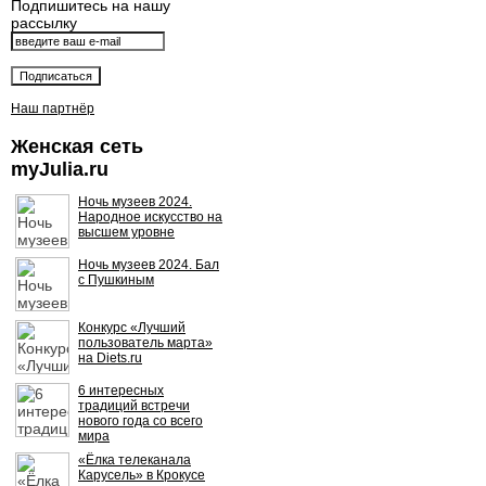
Подпишитесь на нашу
рассылку
Наш партнёр
Женская сеть
myJulia.ru
Ночь музеев 2024.
Народное искусство на
высшем уровне
Ночь музеев 2024. Бал
с Пушкиным
Конкурс «Лучший
пользователь марта»
на Diets.ru
6 интересных
традиций встречи
нового года со всего
мира
«Ёлка телеканала
Карусель» в Крокусе