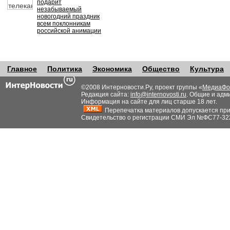
подарит
незабываемый
новогодний праздник
всем поклонникам
российской анимации
Главное
Политика
Экономика
Общество
Культура
©2008 Интерновости.Ру, проект группы «
МедиаФо
Редакция сайта:
info@internovosti.ru
. Общие и адм
Информация на сайте для лиц старше 18 лет.
Перепечатка материалов допускается при н
Свидетельство о регистрации СМИ Эл №ФС77-32