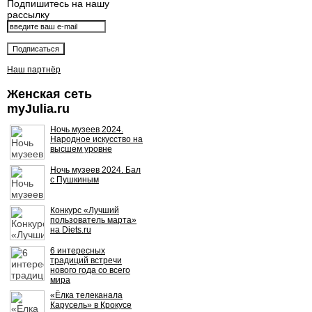
Подпишитесь на нашу
рассылку
Наш партнёр
Женская сеть
myJulia.ru
Ночь музеев 2024.
Народное искусство на
высшем уровне
Ночь музеев 2024. Бал
с Пушкиным
Конкурс «Лучший
пользователь марта»
на Diets.ru
6 интересных
традиций встречи
нового года со всего
мира
«Ёлка телеканала
Карусель» в Крокусе