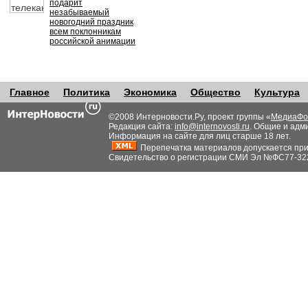
подарит
незабываемый
новогодний праздник
всем поклонникам
российской анимации
Главное
Политика
Экономика
Общество
Культура
©2008 Интерновости.Ру, проект группы «
МедиаФо
Редакция сайта:
info@internovosti.ru
. Общие и адм
Информация на сайте для лиц старше 18 лет.
Перепечатка материалов допускается при н
Свидетельство о регистрации СМИ Эл №ФС77-32