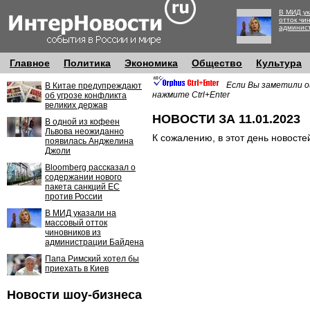
В МИД ук
отток чи
админис
Главное
Политика
Экономика
Общество
Культура
Если Вы заметили о
В Китае предупреждают
нажмите Ctrl+Enter
об угрозе конфликта
великих держав
НОВОСТИ ЗА 11.01.2023
В одной из кофеен
Львова неожиданно
К сожалению, в этот день новосте
появилась Анджелина
Джоли
Bloomberg рассказал о
содержании нового
пакета санкций ЕС
против России
В МИД указали на
массовый отток
чиновников из
администрации Байдена
Папа Римский хотел бы
приехать в Киев
Новости шоу-бизнеса