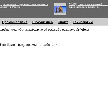
g рассказал о содержании нового пакета
В МИД указали на массовый отто
ЕС против России
администрации Байдена
Происшествия
Шоу-бизнес
Спорт
Технологии
шибку, пожалуйста, выделите её мышкой и нажмите Ctrl+Enter
й не было - видимо, мы не работали.