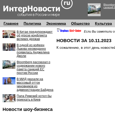
Bloomber
санкций 
Главное
Политика
Экономика
Общество
Культура
Если Вы заметили о
В Китае предупреждают
об угрозе конфликта
великих держав
НОВОСТИ ЗА 10.11.2023
В одной из кофеен
К сожалению, в этот день новосте
Львова неожиданно
появилась Анджелина
Джоли
Bloomberg рассказал о
содержании нового
пакета санкций ЕС
против России
В МИД указали на
массовый отток
чиновников из
администрации Байдена
Папа Римский хотел бы
приехать в Киев
Новости шоу-бизнеса