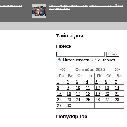
к чиновников из
Назван размер выплат ветеранам ВОВ в честь 9 мая
в странах Азии
Тайны дня
Поиск
Интерновости
Интернет
<<
Сентябрь 2025
>>
Пн
Вт
Ср
Чт
Пт
Сб
Вс
1
2
3
4
5
6
7
8
9
10
11
12
13
14
15
16
17
18
19
20
21
22
23
24
25
26
27
28
29
30
Популярное