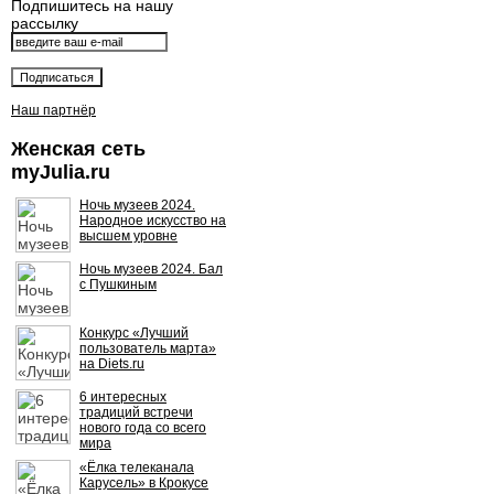
Подпишитесь на нашу
рассылку
Наш партнёр
Женская сеть
myJulia.ru
Ночь музеев 2024.
Народное искусство на
высшем уровне
Ночь музеев 2024. Бал
с Пушкиным
Конкурс «Лучший
пользователь марта»
на Diets.ru
6 интересных
традиций встречи
нового года со всего
мира
«Ёлка телеканала
Карусель» в Крокусе