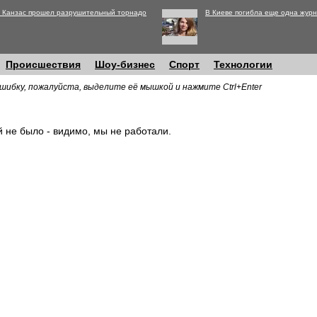
 Канзас прошел разрушительный торнадо
В Киеве погибла еще одна журн
Происшествия
Шоу-бизнес
Спорт
Технологии
шибку, пожалуйста, выделите её мышкой и нажмите Ctrl+Enter
й не было - видимо, мы не работали.