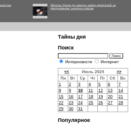
алистка
Житель Урала до смерти забил приятелей за
предложение заняться сексом
Тайны дня
Поиск
Интерновости
Интернет
<<
Июль 2024
>>
Пн
Вт
Ср
Чт
Пт
Сб
Вс
1
2
3
4
5
6
7
8
9
10
11
12
13
14
15
16
17
18
19
20
21
22
23
24
25
26
27
28
29
30
31
Популярное