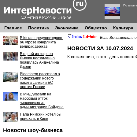
По штату
Главное
Политика
Экономика
Общество
Культура
Если Вы заметили о
В Китае предупреждают
об угрозе конфликта
великих держав
НОВОСТИ ЗА 10.07.2024
В одной из кофеен
К сожалению, в этот день новосте
Львова неожиданно
появилась Анджелина
Джоли
Bloomberg рассказал о
содержании нового
пакета санкций ЕС
против России
В МИД указали на
массовый отток
чиновников из
администрации Байдена
Папа Римский хотел бы
приехать в Киев
Новости шоу-бизнеса