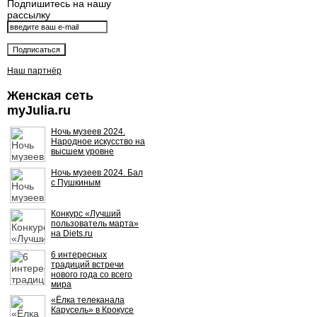
Подпишитесь на нашу
рассылку
Наш партнёр
Женская сеть
myJulia.ru
Ночь музеев 2024.
Народное искусство на
высшем уровне
Ночь музеев 2024. Бал
с Пушкиным
Конкурс «Лучший
пользователь марта»
на Diets.ru
6 интересных
традиций встречи
нового года со всего
мира
«Ёлка телеканала
Карусель» в Крокусе