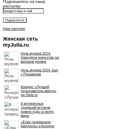
Подпишитесь на нашу
рассылку
Наш партнёр
Женская сеть
myJulia.ru
Ночь музеев 2024.
Народное искусство на
высшем уровне
Ночь музеев 2024. Бал
с Пушкиным
Конкурс «Лучший
пользователь марта»
на Diets.ru
6 интересных
традиций встречи
нового года со всего
мира
«Ёлка телеканала
Карусель» в Крокусе