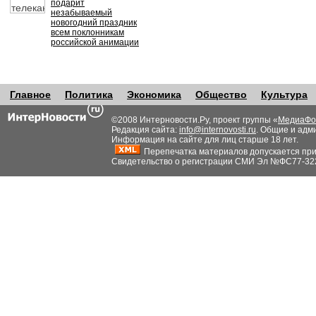
подарит
незабываемый
новогодний праздник
всем поклонникам
российской анимации
Главное
Политика
Экономика
Общество
Культура
©2008 Интерновости.Ру, проект группы «
МедиаФо
Редакция сайта:
info@internovosti.ru
. Общие и адм
Информация на сайте для лиц старше 18 лет.
Перепечатка материалов допускается при н
Свидетельство о регистрации СМИ Эл №ФС77-32