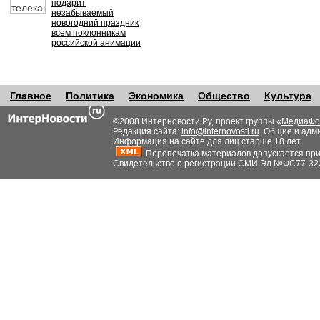
подарит
незабываемый
новогодний праздник
всем поклонникам
российской анимации
Главное
Политика
Экономика
Общество
Культура
©2008 Интерновости.Ру, проект группы «
МедиаФо
Редакция сайта:
info@internovosti.ru
. Общие и адм
Информация на сайте для лиц старше 18 лет.
Перепечатка материалов допускается при н
Свидетельство о регистрации СМИ Эл №ФС77-32