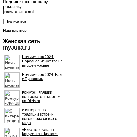
Подпишитесь на нашу
рассылку
Наш партнёр
Женская сеть
myJulia.ru
Ночь музеев 2024.
Народное искусство на
высшем уровне
Ночь музеев 2024. Бал
с Пушкиным
Конкурс «Лучший
пользователь марта»
на Diets.ru
6 интересных
традиций встречи
нового года со всего
мира
«Ёлка телеканала
Карусель» в Крокусе