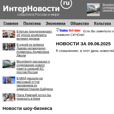
Bloomber
содержан
санкций 
Главное
Политика
Экономика
Общество
Культура
Если Вы заметили о
В Китае предупреждают
нажмите Ctrl+Enter
об угрозе конфликта
великих держав
НОВОСТИ ЗА 09.06.2025
В одной из кофеен
Львова неожиданно
К сожалению, в этот день новосте
появилась Анджелина
Джоли
Bloomberg рассказал о
содержании нового
пакета санкций ЕС
против России
В МИД указали на
массовый отток
чиновников из
администрации Байдена
Папа Римский хотел бы
приехать в Киев
Новости шоу-бизнеса