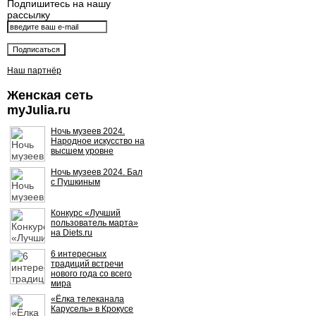
Подпишитесь на нашу
рассылку
Наш партнёр
Женская сеть
myJulia.ru
Ночь музеев 2024.
Народное искусство на
высшем уровне
Ночь музеев 2024. Бал
с Пушкиным
Конкурс «Лучший
пользователь марта»
на Diets.ru
6 интересных
традиций встречи
нового года со всего
мира
«Ёлка телеканала
Карусель» в Крокусе