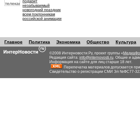
подарит
незабываемый
новогодний праздник
всем поклонникам
российской анимации
Главное
Политика
Экономика
Общество
Культура
©2008 Интерновости.Ру, проект группы «
МедиаФо
Редакция сайта:
info@internovosti.ru
. Общие и адм
Информация на сайте для лиц старше 18 лет.
Перепечатка материалов допускается при н
Свидетельство о регистрации СМИ Эл №ФС77-32