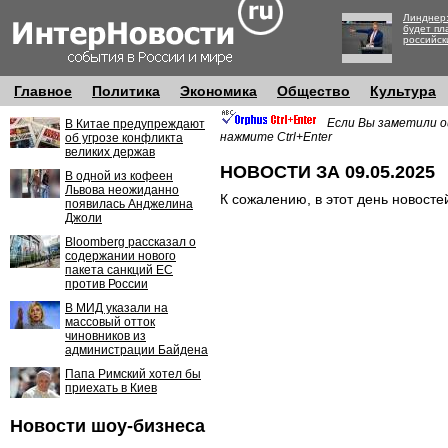
Линднер:
будет пл
российск
Главное
Политика
Экономика
Общество
Культура
Если Вы заметили о
В Китае предупреждают
нажмите Ctrl+Enter
об угрозе конфликта
великих держав
НОВОСТИ ЗА 09.05.2025
В одной из кофеен
Львова неожиданно
К сожалению, в этот день новосте
появилась Анджелина
Джоли
Bloomberg рассказал о
содержании нового
пакета санкций ЕС
против России
В МИД указали на
массовый отток
чиновников из
администрации Байдена
Папа Римский хотел бы
приехать в Киев
Новости шоу-бизнеса