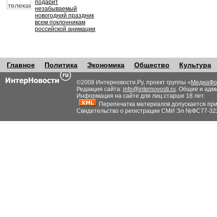
подарит
незабываемый
новогодний праздник
всем поклонникам
российской анимации
Главное
Политика
Экономика
Общество
Культура
©2008 Интерновости.Ру, проект группы «
МедиаФо
Редакция сайта:
info@internovosti.ru
. Общие и адм
Информация на сайте для лиц старше 18 лет.
Перепечатка материалов допускается при н
Свидетельство о регистрации СМИ Эл №ФС77-32