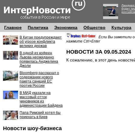
Линднер:
будет пл
российск
Главное
Политика
Экономика
Общество
Культура
Если Вы заметили о
В Китае предупреждают
нажмите Ctrl+Enter
об угрозе конфликта
великих держав
НОВОСТИ ЗА 09.05.2024
В одной из кофеен
Львова неожиданно
К сожалению, в этот день новосте
появилась Анджелина
Джоли
Bloomberg рассказал о
содержании нового
пакета санкций ЕС
против России
В МИД указали на
массовый отток
чиновников из
администрации Байдена
Папа Римский хотел бы
приехать в Киев
Новости шоу-бизнеса