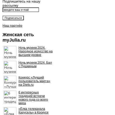
Подпишитесь на нашу
рассылку
Наш партнёр
Женская сеть
myJulia.ru
Ночь музеев 2024.
Народное искусство на
высшем уровне
Ночь музеев 2024. Бал
с Пушкиным
Конкурс «Лучший
пользователь марта»
на Diets.ru
6 интересных
традиций встречи
нового года со всего
мира
«Ёлка телеканала
Карусель» в Крокусе