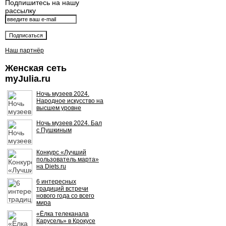
Подпишитесь на нашу
рассылку
Наш партнёр
Женская сеть
myJulia.ru
Ночь музеев 2024.
Народное искусство на
высшем уровне
Ночь музеев 2024. Бал
с Пушкиным
Конкурс «Лучший
пользователь марта»
на Diets.ru
6 интересных
традиций встречи
нового года со всего
мира
«Ёлка телеканала
Карусель» в Крокусе