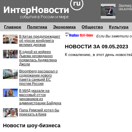
Линднер:
газ в руб
Главное
Политика
Экономика
Общество
Культура
Если Вы заметили о
В Китае предупреждают
об угрозе конфликта
великих держав
НОВОСТИ ЗА 09.05.2023
В одной из кофеен
К сожалению, в этот день новосте
Львова неожиданно
появилась Анджелина
Джоли
Bloomberg рассказал о
содержании нового
пакета санкций ЕС
против России
В МИД указали на
массовый отток
чиновников из
администрации Байдена
Папа Римский хотел бы
приехать в Киев
Новости шоу-бизнеса