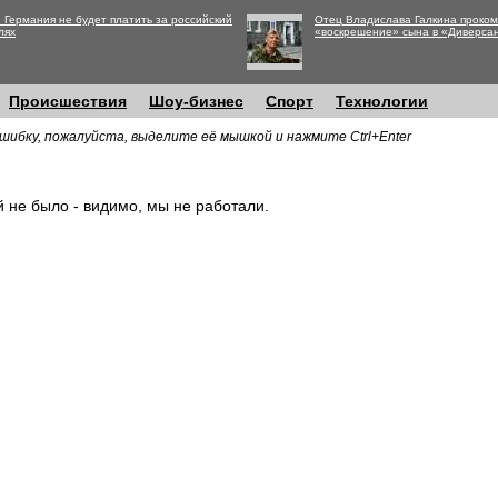
 Германия не будет платить за российский
Отец Владислава Галкина проко
лях
«воскрешение» сына в «Диверса
Происшествия
Шоу-бизнес
Спорт
Технологии
шибку, пожалуйста, выделите её мышкой и нажмите Ctrl+Enter
й не было - видимо, мы не работали.