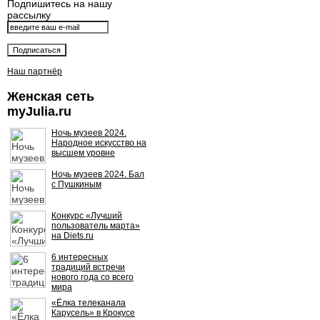
Подпишитесь на нашу
рассылку
Наш партнёр
Женская сеть
myJulia.ru
Ночь музеев 2024.
Народное искусство на
высшем уровне
Ночь музеев 2024. Бал
с Пушкиным
Конкурс «Лучший
пользователь марта»
на Diets.ru
6 интересных
традиций встречи
нового года со всего
мира
«Ёлка телеканала
Карусель» в Крокусе