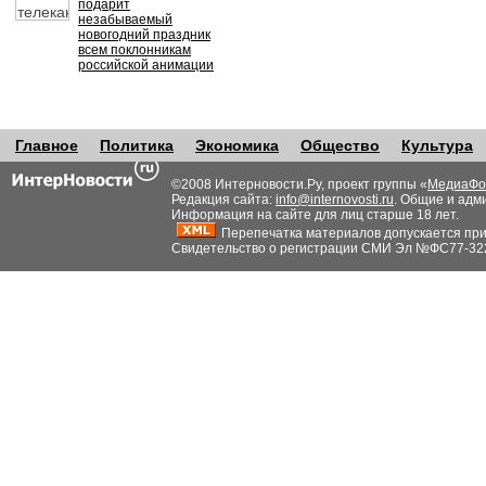
подарит
незабываемый
новогодний праздник
всем поклонникам
российской анимации
Главное
Политика
Экономика
Общество
Культура
©2008 Интерновости.Ру, проект группы «
МедиаФо
Редакция сайта:
info@internovosti.ru
. Общие и адм
Информация на сайте для лиц старше 18 лет.
Перепечатка материалов допускается при н
Свидетельство о регистрации СМИ Эл №ФС77-32