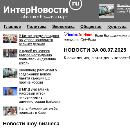
Bloomber
содержан
санкций 
Главное
Политика
Экономика
Общество
Культура
Если Вы заметили о
В Китае предупреждают
нажмите Ctrl+Enter
об угрозе конфликта
великих держав
НОВОСТИ ЗА 08.07.2025
В одной из кофеен
Львова неожиданно
К сожалению, в этот день новосте
появилась Анджелина
Джоли
Bloomberg рассказал о
содержании нового
пакета санкций ЕС
против России
В МИД указали на
массовый отток
чиновников из
администрации Байдена
Папа Римский хотел бы
приехать в Киев
Новости шоу-бизнеса