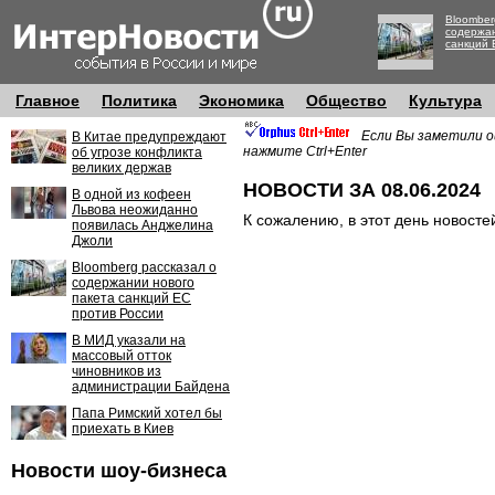
Bloomber
содержан
санкций 
Главное
Политика
Экономика
Общество
Культура
Если Вы заметили о
В Китае предупреждают
нажмите Ctrl+Enter
об угрозе конфликта
великих держав
НОВОСТИ ЗА 08.06.2024
В одной из кофеен
Львова неожиданно
К сожалению, в этот день новосте
появилась Анджелина
Джоли
Bloomberg рассказал о
содержании нового
пакета санкций ЕС
против России
В МИД указали на
массовый отток
чиновников из
администрации Байдена
Папа Римский хотел бы
приехать в Киев
Новости шоу-бизнеса