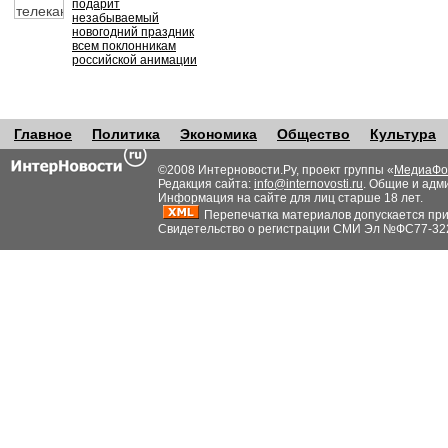
подарит
незабываемый
новогодний праздник
всем поклонникам
российской анимации
Главное
Политика
Экономика
Общество
Культура
©2008 Интерновости.Ру, проект группы «
МедиаФо
Редакция сайта:
info@internovosti.ru
. Общие и адм
Информация на сайте для лиц старше 18 лет.
Перепечатка материалов допускается при н
Свидетельство о регистрации СМИ Эл №ФС77-32