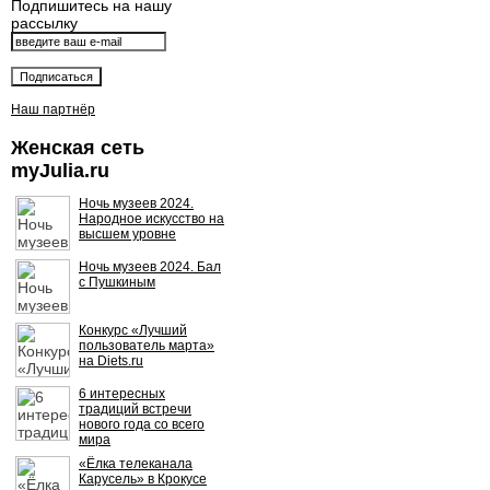
Подпишитесь на нашу
рассылку
Наш партнёр
Женская сеть
myJulia.ru
Ночь музеев 2024.
Народное искусство на
высшем уровне
Ночь музеев 2024. Бал
с Пушкиным
Конкурс «Лучший
пользователь марта»
на Diets.ru
6 интересных
традиций встречи
нового года со всего
мира
«Ёлка телеканала
Карусель» в Крокусе