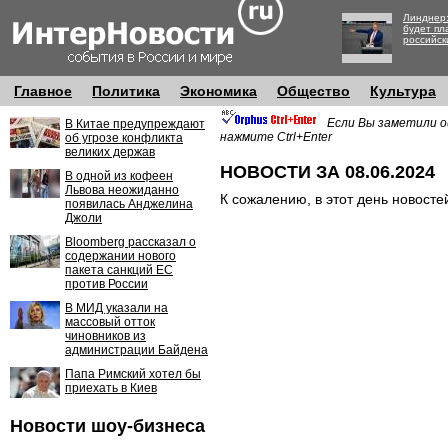
Линднер:
будет пл
российск
Главное
Политика
Экономика
Общество
Культура
Если Вы заметили о
В Китае предупреждают
нажмите Ctrl+Enter
об угрозе конфликта
великих держав
НОВОСТИ ЗА 08.06.2024
В одной из кофеен
Львова неожиданно
К сожалению, в этот день новосте
появилась Анджелина
Джоли
Bloomberg рассказал о
содержании нового
пакета санкций ЕС
против России
В МИД указали на
массовый отток
чиновников из
администрации Байдена
Папа Римский хотел бы
приехать в Киев
Новости шоу-бизнеса