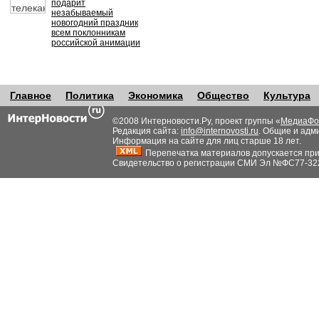
подарит
незабываемый
новогодний праздник
всем поклонникам
российской анимации
Главное
Политика
Экономика
Общество
Культура
©2008 Интерновости.Ру, проект группы «
МедиаФо
Редакция сайта:
info@internovosti.ru
. Общие и адм
Информация на сайте для лиц старше 18 лет.
Перепечатка материалов допускается при н
Свидетельство о регистрации СМИ Эл №ФС77-32