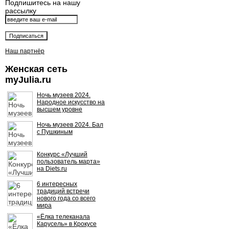
Подпишитесь на нашу
рассылку
Наш партнёр
Женская сеть
myJulia.ru
Ночь музеев 2024.
Народное искусство на
высшем уровне
Ночь музеев 2024. Бал
с Пушкиным
Конкурс «Лучший
пользователь марта»
на Diets.ru
6 интересных
традиций встречи
нового года со всего
мира
«Ёлка телеканала
Карусель» в Крокусе