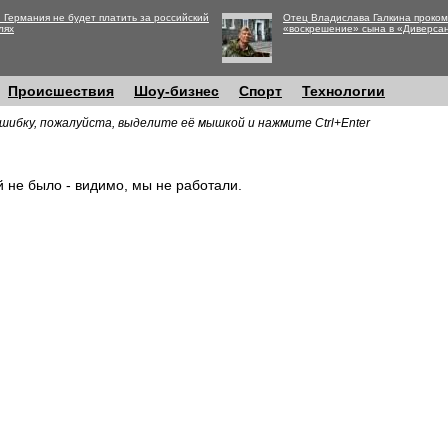
 Германия не будет платить за российский
Отец Владислава Галкина проко
лях
«воскрешение» сына в «Диверса
Происшествия
Шоу-бизнес
Спорт
Технологии
шибку, пожалуйста, выделите её мышкой и нажмите Ctrl+Enter
й не было - видимо, мы не работали.