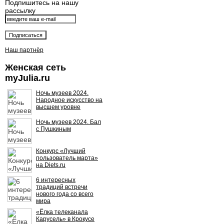
Подпишитесь на нашу
рассылку
Наш партнёр
Женская сеть
myJulia.ru
Ночь музеев 2024.
Народное искусство на
высшем уровне
Ночь музеев 2024. Бал
с Пушкиным
Конкурс «Лучший
пользователь марта»
на Diets.ru
6 интересных
традиций встречи
нового года со всего
мира
«Ёлка телеканала
Карусель» в Крокусе