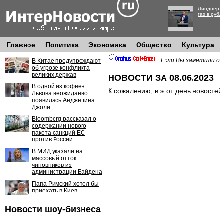
Линднер:
газ в руб
Главное
Политика
Экономика
Общество
Культура
Если Вы заметили о
В Китае предупреждают
об угрозе конфликта
великих держав
НОВОСТИ ЗА 08.06.2023
В одной из кофеен
К сожалению, в этот день новосте
Львова неожиданно
появилась Анджелина
Джоли
Bloomberg рассказал о
содержании нового
пакета санкций ЕС
против России
В МИД указали на
массовый отток
чиновников из
администрации Байдена
Папа Римский хотел бы
приехать в Киев
Новости шоу-бизнеса