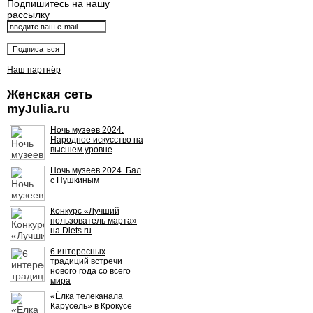
Подпишитесь на нашу
рассылку
Наш партнёр
Женская сеть
myJulia.ru
Ночь музеев 2024.
Народное искусство на
высшем уровне
Ночь музеев 2024. Бал
с Пушкиным
Конкурс «Лучший
пользователь марта»
на Diets.ru
6 интересных
традиций встречи
нового года со всего
мира
«Ёлка телеканала
Карусель» в Крокусе