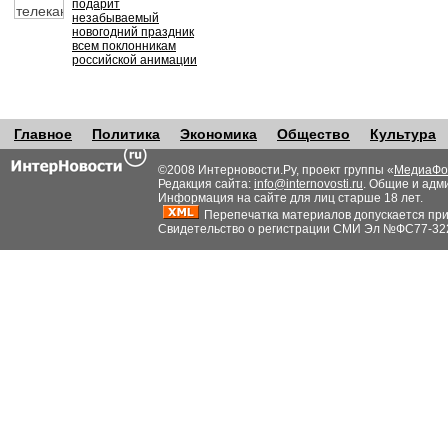
подарит
незабываемый
новогодний праздник
всем поклонникам
российской анимации
Главное
Политика
Экономика
Общество
Культура
©2008 Интерновости.Ру, проект группы «
МедиаФо
Редакция сайта:
info@internovosti.ru
. Общие и адм
Информация на сайте для лиц старше 18 лет.
Перепечатка материалов допускается при н
Свидетельство о регистрации СМИ Эл №ФС77-32