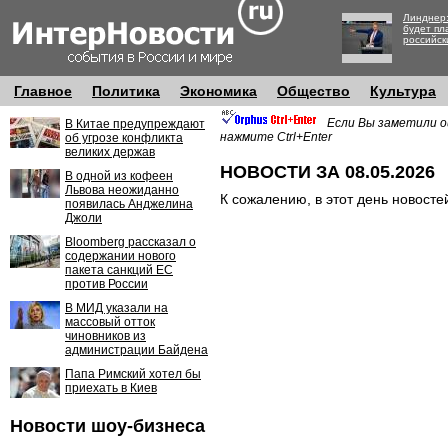
Линднер:
будет пл
российск
Главное
Политика
Экономика
Общество
Культура
Если Вы заметили о
В Китае предупреждают
нажмите Ctrl+Enter
об угрозе конфликта
великих держав
НОВОСТИ ЗА 08.05.2026
В одной из кофеен
Львова неожиданно
К сожалению, в этот день новосте
появилась Анджелина
Джоли
Bloomberg рассказал о
содержании нового
пакета санкций ЕС
против России
В МИД указали на
массовый отток
чиновников из
администрации Байдена
Папа Римский хотел бы
приехать в Киев
Новости шоу-бизнеса