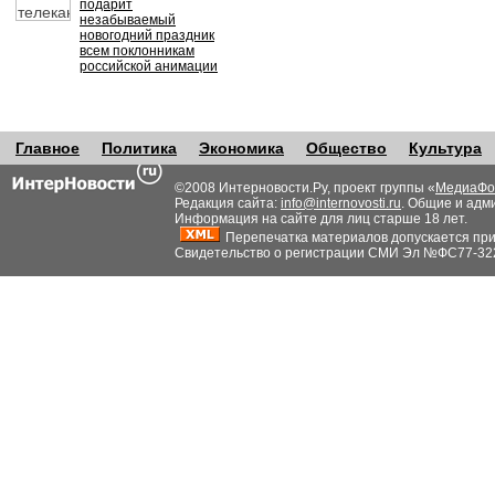
подарит
незабываемый
новогодний праздник
всем поклонникам
российской анимации
Главное
Политика
Экономика
Общество
Культура
©2008 Интерновости.Ру, проект группы «
МедиаФо
Редакция сайта:
info@internovosti.ru
. Общие и адм
Информация на сайте для лиц старше 18 лет.
Перепечатка материалов допускается при н
Свидетельство о регистрации СМИ Эл №ФС77-32