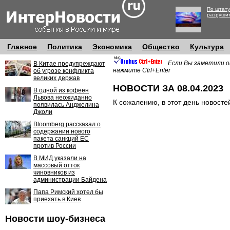
По штату
разруши
Главное
Политика
Экономика
Общество
Культура
Если Вы заметили о
В Китае предупреждают
нажмите Ctrl+Enter
об угрозе конфликта
великих держав
НОВОСТИ ЗА 08.04.2023
В одной из кофеен
Львова неожиданно
К сожалению, в этот день новосте
появилась Анджелина
Джоли
Bloomberg рассказал о
содержании нового
пакета санкций ЕС
против России
В МИД указали на
массовый отток
чиновников из
администрации Байдена
Папа Римский хотел бы
приехать в Киев
Новости шоу-бизнеса