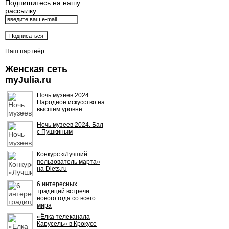
Подпишитесь на нашу
рассылку
Наш партнёр
Женская сеть
myJulia.ru
Ночь музеев 2024.
Народное искусство на
высшем уровне
Ночь музеев 2024. Бал
с Пушкиным
Конкурс «Лучший
пользователь марта»
на Diets.ru
6 интересных
традиций встречи
нового года со всего
мира
«Ёлка телеканала
Карусель» в Крокусе