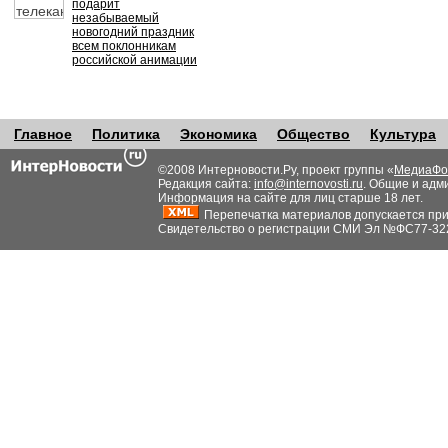
подарит
незабываемый
новогодний праздник
всем поклонникам
российской анимации
Главное
Политика
Экономика
Общество
Культура
©2008 Интерновости.Ру, проект группы «
МедиаФо
Редакция сайта:
info@internovosti.ru
. Общие и адм
Информация на сайте для лиц старше 18 лет.
Перепечатка материалов допускается при н
Свидетельство о регистрации СМИ Эл №ФС77-32