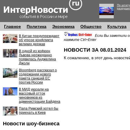
По штату
разруши
Главное
Политика
Экономика
Общество
Культура
Если Вы заметили о
В Китае предупреждают
нажмите Ctrl+Enter
об угрозе конфликта
великих держав
НОВОСТИ ЗА 08.01.2024
В одной из кофеен
Львова неожиданно
К сожалению, в этот день новосте
появилась Анджелина
Джоли
Bloomberg рассказал о
содержании нового
пакета санкций ЕС
против России
В МИД указали на
массовый отток
чиновников из
администрации Байдена
Папа Римский хотел бы
приехать в Киев
Новости шоу-бизнеса