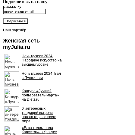
Подпишитесь на нашу
рассылку
Наш партнёр
Женская сеть
myJulia.ru
Ночь музеев 2024.
Народное искусство на
высшем уровне
Ночь музеев 2024. Бал
с Пушкиным
Конкурс «Лучший
пользователь марта»
на Diets.ru
6 интересных
традиций встречи
нового года со всего
мира
«Ёлка телеканала
Карусель» в Крокусе