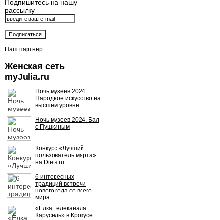
Подпишитесь на нашу
рассылку
Наш партнёр
Женская сеть
myJulia.ru
Ночь музеев 2024.
Народное искусство на
высшем уровне
Ночь музеев 2024. Бал
с Пушкиным
Конкурс «Лучший
пользователь марта»
на Diets.ru
6 интересных
традиций встречи
нового года со всего
мира
«Ёлка телеканала
Карусель» в Крокусе