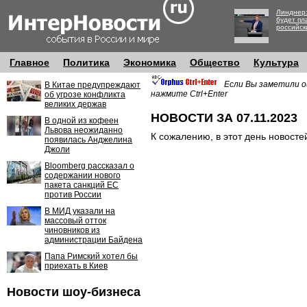
Линднер:
будет пл
российск
Главное
Политика
Экономика
Общество
Культура
Если Вы заметили о
В Китае предупреждают
нажмите Ctrl+Enter
об угрозе конфликта
великих держав
НОВОСТИ ЗА 07.11.2023
В одной из кофеен
Львова неожиданно
К сожалению, в этот день новосте
появилась Анджелина
Джоли
Bloomberg рассказал о
содержании нового
пакета санкций ЕС
против России
В МИД указали на
массовый отток
чиновников из
администрации Байдена
Папа Римский хотел бы
приехать в Киев
Новости шоу-бизнеса