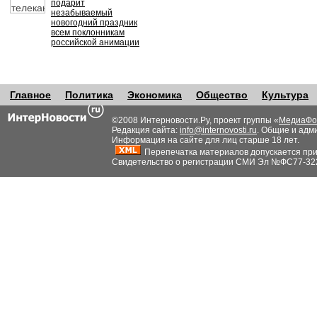
подарит
незабываемый
новогодний праздник
всем поклонникам
российской анимации
Главное
Политика
Экономика
Общество
Культура
©2008 Интерновости.Ру, проект группы «
МедиаФо
Редакция сайта:
info@internovosti.ru
. Общие и адм
Информация на сайте для лиц старше 18 лет.
Перепечатка материалов допускается при н
Свидетельство о регистрации СМИ Эл №ФС77-32