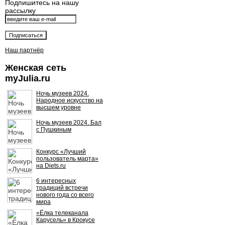
Подпишитесь на нашу
рассылку
Наш партнёр
Женская сеть
myJulia.ru
Ночь музеев 2024.
Народное искусство на
высшем уровне
Ночь музеев 2024. Бал
с Пушкиным
Конкурс «Лучший
пользователь марта»
на Diets.ru
6 интересных
традиций встречи
нового года со всего
мира
«Ёлка телеканала
Карусель» в Крокусе