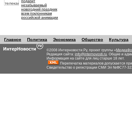
подарит
незабываемый
новогодний праздник
всем поклонникам
российской анимации
Главное
Политика
Экономика
Общество
Культура
©2008 Интерновости.Ру, проект группы «
МедиаФо
Редакция сайта:
info@internovosti.ru
. Общие и адм
Информация на сайте для лиц старше 18 лет.
Перепечатка материалов допускается при н
Свидетельство о регистрации СМИ Эл №ФС77-32