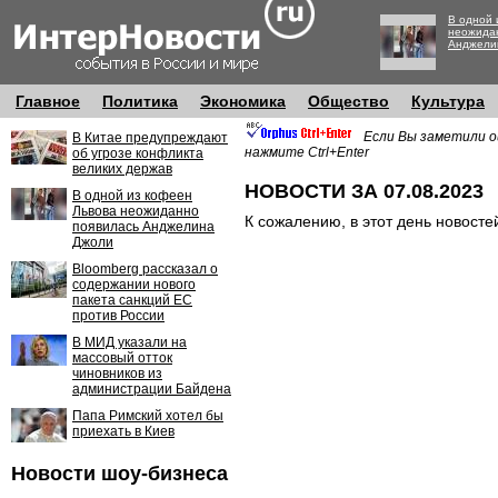
В одной 
неожида
Анджели
Главное
Политика
Экономика
Общество
Культура
Если Вы заметили о
В Китае предупреждают
нажмите Ctrl+Enter
об угрозе конфликта
великих держав
НОВОСТИ ЗА 07.08.2023
В одной из кофеен
Львова неожиданно
К сожалению, в этот день новосте
появилась Анджелина
Джоли
Bloomberg рассказал о
содержании нового
пакета санкций ЕС
против России
В МИД указали на
массовый отток
чиновников из
администрации Байдена
Папа Римский хотел бы
приехать в Киев
Новости шоу-бизнеса