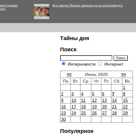
мментировал
Все школы Пекина закрыли из-за коронавируса
нте»
Тайны дня
Поиск
Интерновости
Интернет
<<
Июнь 2025
>>
Пн
Вт
Ср
Чт
Пт
Сб
Вс
1
2
3
4
5
6
7
8
9
10
11
12
13
14
15
16
17
18
19
20
21
22
23
24
25
26
27
28
29
30
Популярное