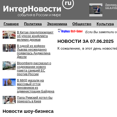
Линднер:
газ в руб
Главное
Политика
Экономика
Общество
Культура
Если Вы заметили о
В Китае предупреждают
об угрозе конфликта
великих держав
НОВОСТИ ЗА 07.06.2025
В одной из кофеен
К сожалению, в этот день новосте
Львова неожиданно
появилась Анджелина
Джоли
Bloomberg рассказал о
содержании нового
пакета санкций ЕС
против России
В МИД указали на
массовый отток
чиновников из
администрации Байдена
Папа Римский хотел бы
приехать в Киев
Новости шоу-бизнеса