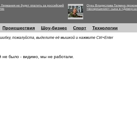
 Германия не будет платить за российский
Отец Владислава Галкина проко
лях
«воскрешение» сына в «Диверса
Происшествия
Шоу-бизнес
Спорт
Технологии
шибку, пожалуйста, выделите её мышкой и нажмите Ctrl+Enter
й не было - видимо, мы не работали.