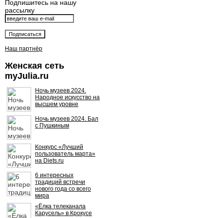
Подпишитесь на нашу
рассылку
Наш партнёр
Женская сеть
myJulia.ru
Ночь музеев 2024.
Народное искусство на
высшем уровне
Ночь музеев 2024. Бал
с Пушкиным
Конкурс «Лучший
пользователь марта»
на Diets.ru
6 интересных
традиций встречи
нового года со всего
мира
«Ёлка телеканала
Карусель» в Крокусе