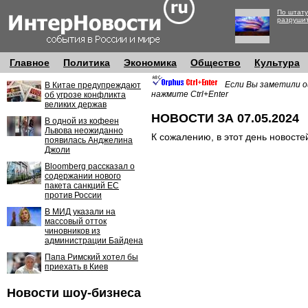
По штату
разруши
Главное
Политика
Экономика
Общество
Культура
Если Вы заметили о
В Китае предупреждают
нажмите Ctrl+Enter
об угрозе конфликта
великих держав
НОВОСТИ ЗА 07.05.2024
В одной из кофеен
Львова неожиданно
К сожалению, в этот день новосте
появилась Анджелина
Джоли
Bloomberg рассказал о
содержании нового
пакета санкций ЕС
против России
В МИД указали на
массовый отток
чиновников из
администрации Байдена
Папа Римский хотел бы
приехать в Киев
Новости шоу-бизнеса