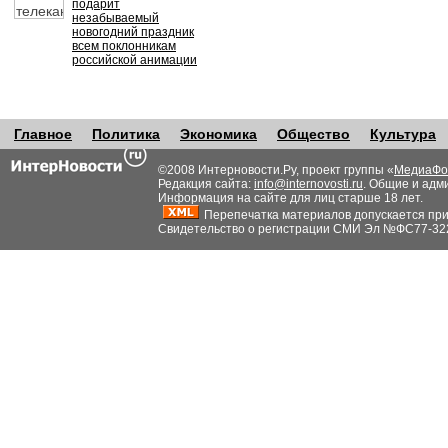
подарит
незабываемый
новогодний праздник
всем поклонникам
российской анимации
Главное
Политика
Экономика
Общество
Культура
©2008 Интерновости.Ру, проект группы «
МедиаФо
Редакция сайта:
info@internovosti.ru
. Общие и адм
Информация на сайте для лиц старше 18 лет.
Перепечатка материалов допускается при н
Свидетельство о регистрации СМИ Эл №ФС77-32