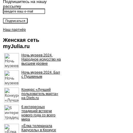
Подпишитесь на нашу
рассылку
Наш партнёр
Женская сеть
myJulia.ru
Ночь музеев 2024.
Народное искусство на
высшем уровне
Ночь музеев 2024. Бал
с Пушкиным
Конкурс «Лучший
пользователь марта»
на Diets.ru
6 интересных
традиций встречи
нового года со всего
мира
«Ёлка телеканала
Карусель» в Крокусе