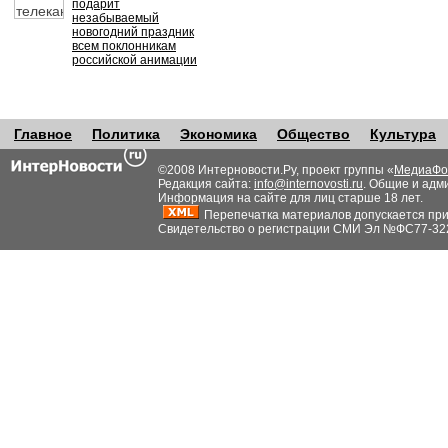
подарит
незабываемый
новогодний праздник
всем поклонникам
российской анимации
Главное
Политика
Экономика
Общество
Культура
©2008 Интерновости.Ру, проект группы «
МедиаФо
Редакция сайта:
info@internovosti.ru
. Общие и адм
Информация на сайте для лиц старше 18 лет.
Перепечатка материалов допускается при н
Свидетельство о регистрации СМИ Эл №ФС77-32