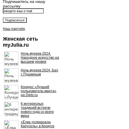
Подпишитесь на нашу
рассылку
Наш партнёр
Женская сеть
myJulia.ru
Ночь музеев 2024.
Народное искусство на
высшем уровне
Ночь музеев 2024. Бал
с Пушкиным
Конкурс «Лучший
пользователь марта»
на Diets.ru
6 интересных
традиций встречи
нового года со всего
мира
«Ёлка телеканала
Карусель» в Крокусе