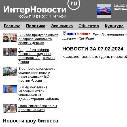
По штату
разруши
Главное
Политика
Экономика
Общество
Культура
Если Вы заметили о
В Китае предупреждают
нажмите Ctrl+Enter
об угрозе конфликта
великих держав
НОВОСТИ ЗА 07.02.2024
В одной из кофеен
Львова неожиданно
К сожалению, в этот день новосте
появилась Анджелина
Джоли
Bloomberg рассказал о
содержании нового
пакета санкций ЕС
против России
В МИД указали на
массовый отток
чиновников из
администрации Байдена
Папа Римский хотел бы
приехать в Киев
Новости шоу-бизнеса