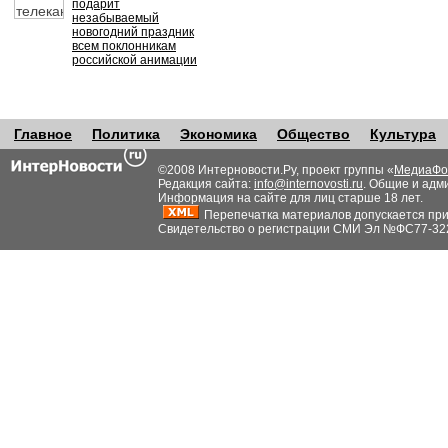
подарит
незабываемый
новогодний праздник
всем поклонникам
российской анимации
Главное
Политика
Экономика
Общество
Культура
©2008 Интерновости.Ру, проект группы «
МедиаФо
Редакция сайта:
info@internovosti.ru
. Общие и адм
Информация на сайте для лиц старше 18 лет.
Перепечатка материалов допускается при н
Свидетельство о регистрации СМИ Эл №ФС77-32