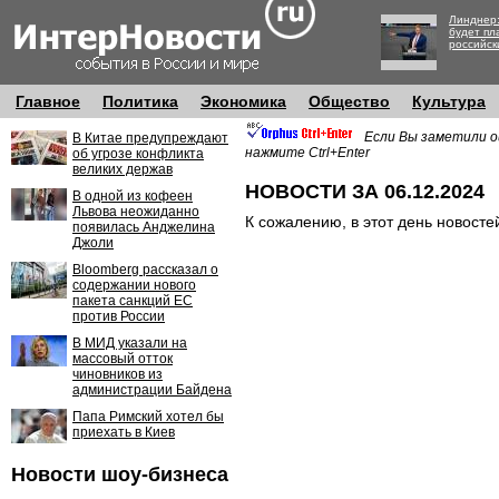
Линднер:
будет пл
российск
Главное
Политика
Экономика
Общество
Культура
Если Вы заметили о
В Китае предупреждают
нажмите Ctrl+Enter
об угрозе конфликта
великих держав
НОВОСТИ ЗА 06.12.2024
В одной из кофеен
Львова неожиданно
К сожалению, в этот день новосте
появилась Анджелина
Джоли
Bloomberg рассказал о
содержании нового
пакета санкций ЕС
против России
В МИД указали на
массовый отток
чиновников из
администрации Байдена
Папа Римский хотел бы
приехать в Киев
Новости шоу-бизнеса