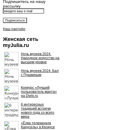
Подпишитесь на нашу
рассылку
Наш партнёр
Женская сеть
myJulia.ru
Ночь музеев 2024.
Народное искусство на
высшем уровне
Ночь музеев 2024. Бал
с Пушкиным
Конкурс «Лучший
пользователь марта»
на Diets.ru
6 интересных
традиций встречи
нового года со всего
мира
«Ёлка телеканала
Карусель» в Крокусе