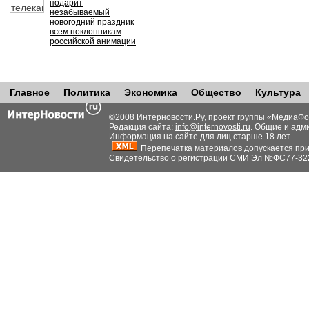
подарит
незабываемый
новогодний праздник
всем поклонникам
российской анимации
Главное
Политика
Экономика
Общество
Культура
©2008 Интерновости.Ру, проект группы «
МедиаФо
Редакция сайта:
info@internovosti.ru
. Общие и адм
Информация на сайте для лиц старше 18 лет.
Перепечатка материалов допускается при н
Свидетельство о регистрации СМИ Эл №ФС77-32