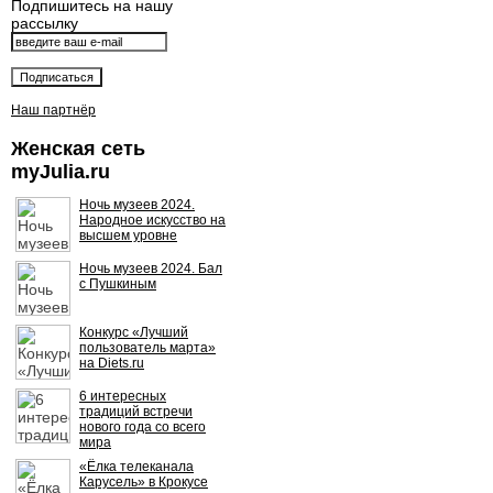
Подпишитесь на нашу
рассылку
Наш партнёр
Женская сеть
myJulia.ru
Ночь музеев 2024.
Народное искусство на
высшем уровне
Ночь музеев 2024. Бал
с Пушкиным
Конкурс «Лучший
пользователь марта»
на Diets.ru
6 интересных
традиций встречи
нового года со всего
мира
«Ёлка телеканала
Карусель» в Крокусе