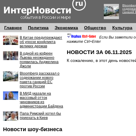
Bloomber
содержан
санкций 
Главное
Политика
Экономика
Общество
Культура
Если Вы заметили о
В Китае предупреждают
нажмите Ctrl+Enter
об угрозе конфликта
великих держав
НОВОСТИ ЗА 06.11.2025
В одной из кофеен
Львова неожиданно
К сожалению, в этот день новосте
появилась Анджелина
Джоли
Bloomberg рассказал о
содержании нового
пакета санкций ЕС
против России
В МИД указали на
массовый отток
чиновников из
администрации Байдена
Папа Римский хотел бы
приехать в Киев
Новости шоу-бизнеса