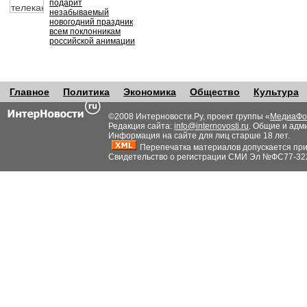
подарит
незабываемый
новогодний праздник
всем поклонникам
российской анимации
Главное
Политика
Экономика
Общество
Культура
©2008 Интерновости.Ру, проект группы «
МедиаФо
Редакция сайта:
info@internovosti.ru
. Общие и адм
Информация на сайте для лиц старше 18 лет.
Перепечатка материалов допускается при н
Свидетельство о регистрации СМИ Эл №ФС77-32