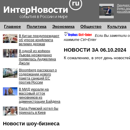
Линднер:
будет пл
российск
Главное
Политика
Экономика
Общество
Культура
Если Вы заметили о
В Китае предупреждают
нажмите Ctrl+Enter
об угрозе конфликта
великих держав
НОВОСТИ ЗА 06.10.2024
В одной из кофеен
Львова неожиданно
К сожалению, в этот день новосте
появилась Анджелина
Джоли
Bloomberg рассказал о
содержании нового
пакета санкций ЕС
против России
В МИД указали на
массовый отток
чиновников из
администрации Байдена
Папа Римский хотел бы
приехать в Киев
Новости шоу-бизнеса