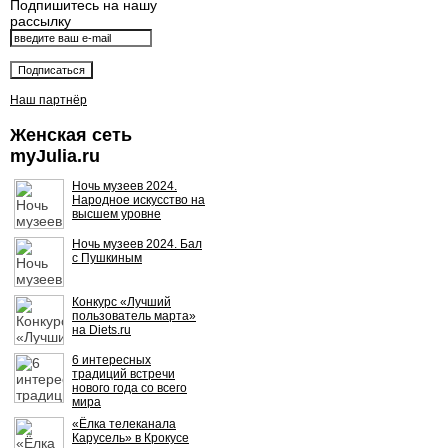
Подпишитесь на нашу
рассылку
Наш партнёр
Женская сеть
myJulia.ru
Ночь музеев 2024.
Народное искусство на
высшем уровне
Ночь музеев 2024. Бал
с Пушкиным
Конкурс «Лучший
пользователь марта»
на Diets.ru
6 интересных
традиций встречи
нового года со всего
мира
«Ёлка телеканала
Карусель» в Крокусе