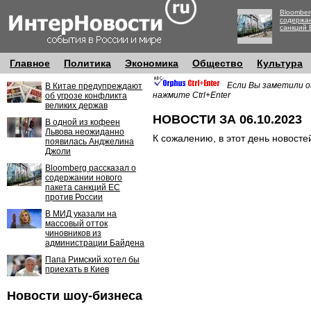
Bloomber
содержан
санкций 
Главное
Политика
Экономика
Общество
Культура
Если Вы заметили о
В Китае предупреждают
нажмите Ctrl+Enter
об угрозе конфликта
великих держав
НОВОСТИ ЗА 06.10.2023
В одной из кофеен
Львова неожиданно
К сожалению, в этот день новосте
появилась Анджелина
Джоли
Bloomberg рассказал о
содержании нового
пакета санкций ЕС
против России
В МИД указали на
массовый отток
чиновников из
администрации Байдена
Папа Римский хотел бы
приехать в Киев
Новости шоу-бизнеса