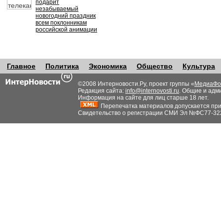
подарит
незабываемый
новогодний праздник
всем поклонникам
российской анимации
Главное
Политика
Экономика
Общество
Культура
©2008 Интерновости.Ру, проект группы «
МедиаФо
Редакция сайта:
info@internovosti.ru
. Общие и адм
Информация на сайте для лиц старше 18 лет.
Перепечатка материалов допускается при н
Свидетельство о регистрации СМИ Эл №ФС77-32