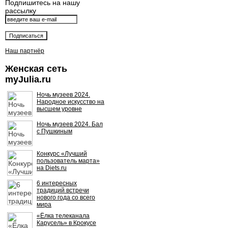
Подпишитесь на нашу
рассылку
Наш партнёр
Женская сеть
myJulia.ru
Ночь музеев 2024.
Народное искусство на
высшем уровне
Ночь музеев 2024. Бал
с Пушкиным
Конкурс «Лучший
пользователь марта»
на Diets.ru
6 интересных
традиций встречи
нового года со всего
мира
«Ёлка телеканала
Карусель» в Крокусе