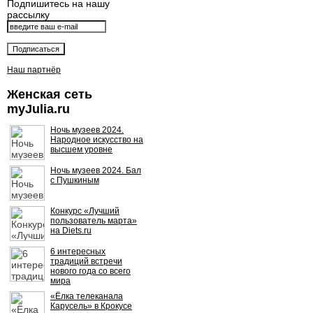
Подпишитесь на нашу
рассылку
Наш партнёр
Женская сеть
myJulia.ru
Ночь музеев 2024.
Народное искусство на
высшем уровне
Ночь музеев 2024. Бал
с Пушкиным
Конкурс «Лучший
пользователь марта»
на Diets.ru
6 интересных
традиций встречи
нового года со всего
мира
«Ёлка телеканала
Карусель» в Крокусе