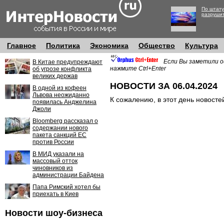
По штату
разруши
Главное
Политика
Экономика
Общество
Культура
Если Вы заметили о
В Китае предупреждают
нажмите Ctrl+Enter
об угрозе конфликта
великих держав
НОВОСТИ ЗА 06.04.2024
В одной из кофеен
Львова неожиданно
К сожалению, в этот день новосте
появилась Анджелина
Джоли
Bloomberg рассказал о
содержании нового
пакета санкций ЕС
против России
В МИД указали на
массовый отток
чиновников из
администрации Байдена
Папа Римский хотел бы
приехать в Киев
Новости шоу-бизнеса