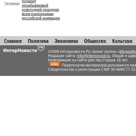
подарит
незабываемый
новогодний праздник
всем поклонникам
российской анимации
Главное
Политика
Экономика
Общество
Культура
©2008 Интерновости.Ру, проект группы «
МедиаФо
Редакция сайта:
info@internovosti.ru
. Общие и адм
Информация на сайте для лиц старше 18 лет.
Перепечатка материалов допускается при н
Свидетельство о регистрации СМИ Эл №ФС77-32