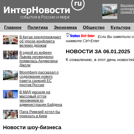
Bloomber
содержан
санкций 
Главное
Политика
Экономика
Общество
Культура
Если Вы заметили о
В Китае предупреждают
нажмите Ctrl+Enter
об угрозе конфликта
великих держав
НОВОСТИ ЗА 06.01.2025
В одной из кофеен
Львова неожиданно
К сожалению, в этот день новосте
появилась Анджелина
Джоли
Bloomberg рассказал о
содержании нового
пакета санкций ЕС
против России
В МИД указали на
массовый отток
чиновников из
администрации Байдена
Папа Римский хотел бы
приехать в Киев
Новости шоу-бизнеса