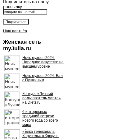
Подпишитесь на нашу
рассылку
Наш партнёр
Женская сеть
myJulia.ru
Ночь музеев 2024.
Народное искусство на
высшем уровне
Ночь музеев 2024. Бал
с Пушкиным
Конкурс «Лучший
пользователь марта»
на Diets.ru
6 интересных
традиций встречи
нового года со всего
мира
«Ёлка телеканала
Карусель» в Крокусе