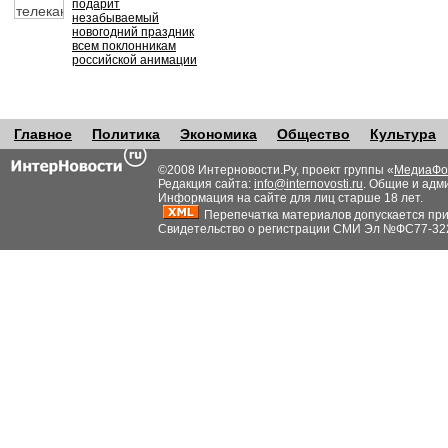
подарит
незабываемый
новогодний праздник
всем поклонникам
российской анимации
Главное
Политика
Экономика
Общество
Культура
©2008 Интерновости.Ру, проект группы «
МедиаФо
Редакция сайта:
info@internovosti.ru
. Общие и адм
Информация на сайте для лиц старше 18 лет.
Перепечатка материалов допускается при н
Свидетельство о регистрации СМИ Эл №ФС77-32