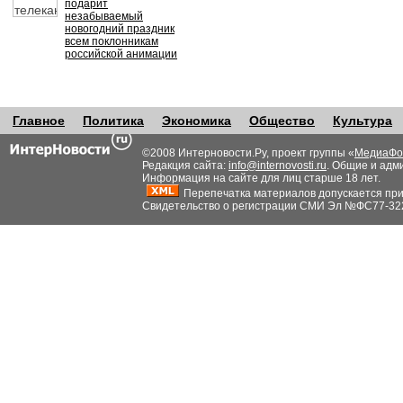
подарит
незабываемый
новогодний праздник
всем поклонникам
российской анимации
Главное
Политика
Экономика
Общество
Культура
©2008 Интерновости.Ру, проект группы «
МедиаФо
Редакция сайта:
info@internovosti.ru
. Общие и адм
Информация на сайте для лиц старше 18 лет.
Перепечатка материалов допускается при н
Свидетельство о регистрации СМИ Эл №ФС77-32