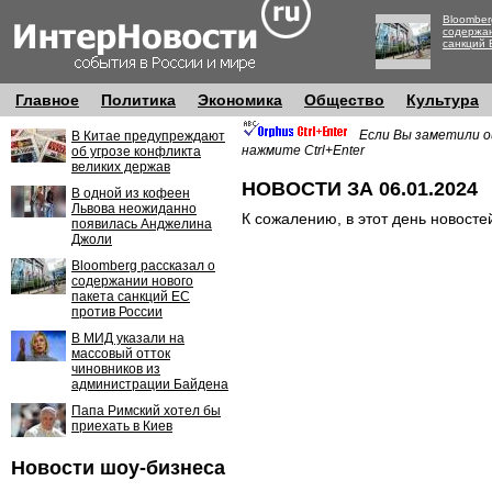
Bloomber
содержан
санкций 
Главное
Политика
Экономика
Общество
Культура
Если Вы заметили о
В Китае предупреждают
нажмите Ctrl+Enter
об угрозе конфликта
великих держав
НОВОСТИ ЗА 06.01.2024
В одной из кофеен
Львова неожиданно
К сожалению, в этот день новосте
появилась Анджелина
Джоли
Bloomberg рассказал о
содержании нового
пакета санкций ЕС
против России
В МИД указали на
массовый отток
чиновников из
администрации Байдена
Папа Римский хотел бы
приехать в Киев
Новости шоу-бизнеса