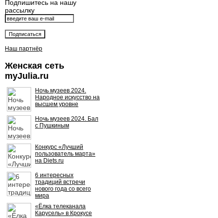
Подпишитесь на нашу
рассылку
Наш партнёр
Женская сеть
myJulia.ru
Ночь музеев 2024.
Народное искусство на
высшем уровне
Ночь музеев 2024. Бал
с Пушкиным
Конкурс «Лучший
пользователь марта»
на Diets.ru
6 интересных
традиций встречи
нового года со всего
мира
«Ёлка телеканала
Карусель» в Крокусе