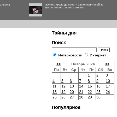
алистка
Житель Урала до смерти забил приятелей за
предложение заняться сексом
Тайны дня
Поиск
Интерновости
Интернет
<<
Ноябрь 2024
>>
Пн
Вт
Ср
Чт
Пт
Сб
Вс
1
2
3
4
5
6
7
8
9
10
11
12
13
14
15
16
17
18
19
20
21
22
23
24
25
26
27
28
29
30
Популярное