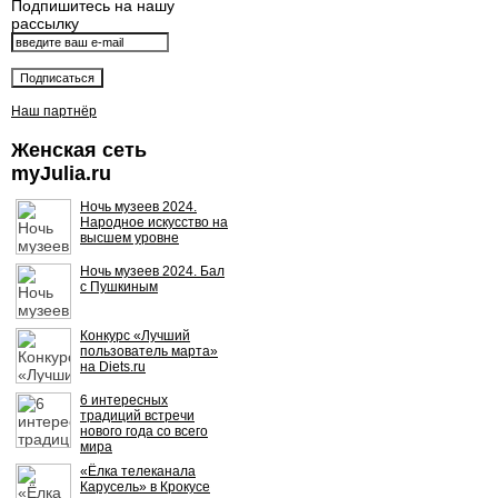
Подпишитесь на нашу
рассылку
Наш партнёр
Женская сеть
myJulia.ru
Ночь музеев 2024.
Народное искусство на
высшем уровне
Ночь музеев 2024. Бал
с Пушкиным
Конкурс «Лучший
пользователь марта»
на Diets.ru
6 интересных
традиций встречи
нового года со всего
мира
«Ёлка телеканала
Карусель» в Крокусе