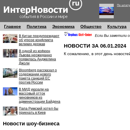
По штату
Главное
Политика
Экономика
Общество
Культура
Если Вы заметили о
В Китае предупреждают
об угрозе конфликта
великих держав
НОВОСТИ ЗА 06.01.2024
В одной из кофеен
К сожалению, в этот день новосте
Львова неожиданно
появилась Анджелина
Джоли
Bloomberg рассказал о
содержании нового
пакета санкций ЕС
против России
В МИД указали на
массовый отток
чиновников из
администрации Байдена
Папа Римский хотел бы
приехать в Киев
Новости шоу-бизнеса