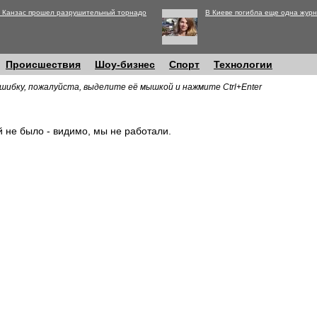
 Канзас прошел разрушительный торнадо
В Киеве погибла еще одна журн
Происшествия
Шоу-бизнес
Спорт
Технологии
шибку, пожалуйста, выделите её мышкой и нажмите Ctrl+Enter
й не было - видимо, мы не работали.