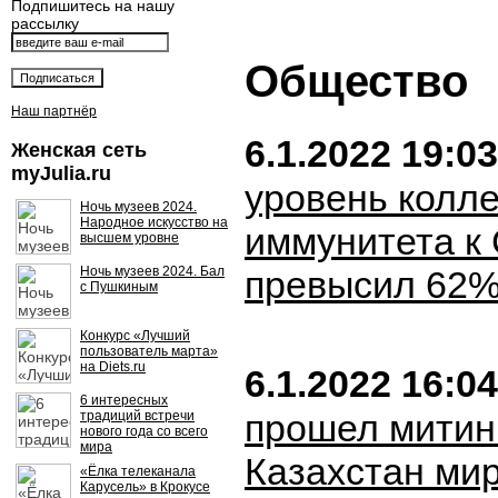
Подпишитесь на нашу
рассылку
Общество
Наш партнёр
6.1.2022 19:03
Женская сеть
myJulia.ru
уровень колле
Ночь музеев 2024.
Народное искусство на
иммунитета к
высшем уровне
Ночь музеев 2024. Бал
превысил 62
с Пушкиным
Конкурс «Лучший
пользователь марта»
на Diets.ru
6.1.2022 16:04
6 интересных
прошел митинг
традиций встречи
нового года со всего
мира
Казахстан ми
«Ёлка телеканала
Карусель» в Крокусе