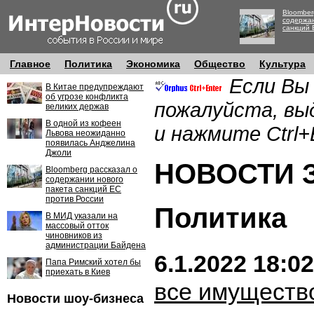
Bloomber
содержан
санкций 
Главное
Политика
Экономика
Общество
Культура
Если Вы
В Китае предупреждают
об угрозе конфликта
пожалуйста, вы
великих держав
В одной из кофеен
и нажмите Ctrl+
Львова неожиданно
появилась Анджелина
Джоли
НОВОСТИ ЗА
Bloomberg рассказал о
содержании нового
пакета санкций ЕС
против России
Политика
В МИД указали на
массовый отток
чиновников из
администрации Байдена
6.1.2022 18:02
Папа Римский хотел бы
приехать в Киев
все имуществ
Новости шоу-бизнеса