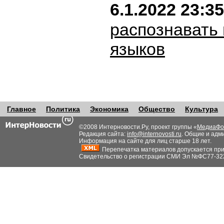
6.1.2022 23:35
распознавать 
языков
Главное
Политика
Экономика
Общество
Культура
©2008 Интерновости.Ру, проект группы «
МедиаФо
Редакция сайта:
info@internovosti.ru
. Общие и адм
Информация на сайте для лиц старше 18 лет.
Перепечатка материалов допускается при н
Свидетельство о регистрации СМИ Эл №ФС77-32