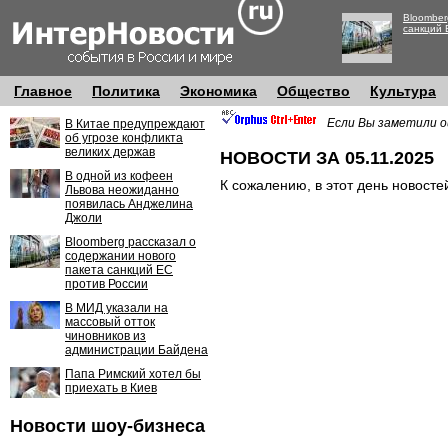
Bloomber
санкций 
Главное
Политика
Экономика
Общество
Культура
Если Вы заметили о
В Китае предупреждают
об угрозе конфликта
великих держав
НОВОСТИ ЗА 05.11.2025
В одной из кофеен
К сожалению, в этот день новосте
Львова неожиданно
появилась Анджелина
Джоли
Bloomberg рассказал о
содержании нового
пакета санкций ЕС
против России
В МИД указали на
массовый отток
чиновников из
администрации Байдена
Папа Римский хотел бы
приехать в Киев
Новости шоу-бизнеса