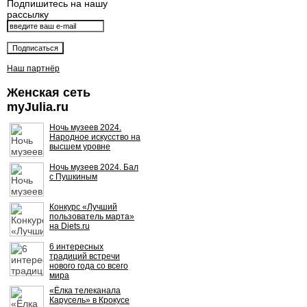
Подпишитесь на нашу
рассылку
Наш партнёр
Женская сеть
myJulia.ru
Ночь музеев 2024.
Народное искусство на
высшем уровне
Ночь музеев 2024. Бал
с Пушкиным
Конкурс «Лучший
пользователь марта»
на Diets.ru
6 интересных
традиций встречи
нового года со всего
мира
«Ёлка телеканала
Карусель» в Крокусе