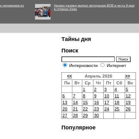
к чиновников из
Назван размер выплат ветеранам ВОВ в честь 9 мая
в странах Азии
Тайны дня
Поиск
Интерновости
Интернет
<<
Апрель 2026
>>
Пн
Вт
Ср
Чт
Пт
Сб
Вс
1
2
3
4
5
6
7
8
9
10
11
12
13
14
15
16
17
18
19
20
21
22
23
24
25
26
27
28
29
30
Популярное