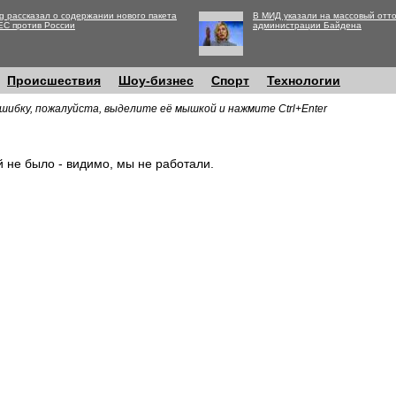
g рассказал о содержании нового пакета
В МИД указали на массовый отто
ЕС против России
администрации Байдена
Происшествия
Шоу-бизнес
Спорт
Технологии
шибку, пожалуйста, выделите её мышкой и нажмите Ctrl+Enter
й не было - видимо, мы не работали.