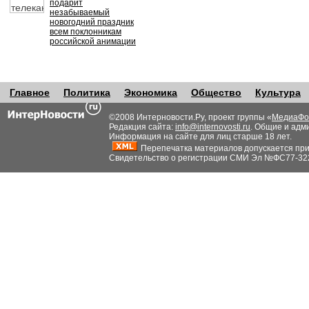
подарит
незабываемый
новогодний праздник
всем поклонникам
российской анимации
Главное
Политика
Экономика
Общество
Культура
©2008 Интерновости.Ру, проект группы «
МедиаФо
Редакция сайта:
info@internovosti.ru
. Общие и адм
Информация на сайте для лиц старше 18 лет.
Перепечатка материалов допускается при н
Свидетельство о регистрации СМИ Эл №ФС77-32