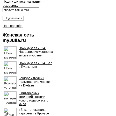
Подпишитесь на нашу
рассылку
Наш партнёр
Женская сеть
myJulia.ru
Ночь музеев 2024.
Народное искусство на
высшем уровне
Ночь музеев 2024. Бал
с Пушкиным
Конкурс «Лучший
пользователь марта»
на Diets.ru
6 интересных
традиций встречи
нового года со всего
мира
«Ёлка телеканала
Карусель» в Крокусе