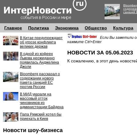
Bloomber
содержан
санкций 
Главное
Политика
Экономика
Общество
Культура
Если Вы заметили о
В Китае предупреждают
нажмите Ctrl+Enter
об угрозе конфликта
великих держав
НОВОСТИ ЗА 05.06.2023
В одной из кофеен
Львова неожиданно
К сожалению, в этот день новосте
появилась Анджелина
Джоли
Bloomberg рассказал о
содержании нового
пакета санкций ЕС
против России
В МИД указали на
массовый отток
чиновников из
администрации Байдена
Папа Римский хотел бы
приехать в Киев
Новости шоу-бизнеса