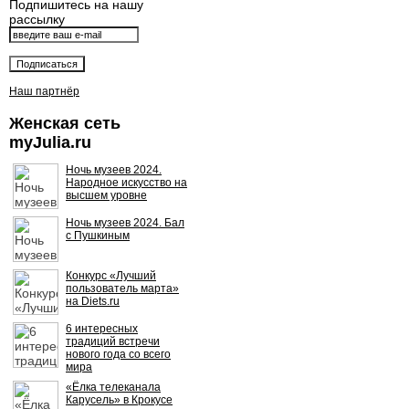
Подпишитесь на нашу
рассылку
Наш партнёр
Женская сеть
myJulia.ru
Ночь музеев 2024.
Народное искусство на
высшем уровне
Ночь музеев 2024. Бал
с Пушкиным
Конкурс «Лучший
пользователь марта»
на Diets.ru
6 интересных
традиций встречи
нового года со всего
мира
«Ёлка телеканала
Карусель» в Крокусе