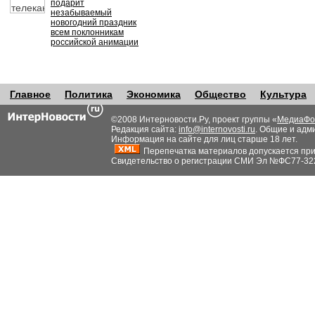
подарит
незабываемый
новогодний праздник
всем поклонникам
российской анимации
Главное
Политика
Экономика
Общество
Культура
©2008 Интерновости.Ру, проект группы «
МедиаФо
Редакция сайта:
info@internovosti.ru
. Общие и адм
Информация на сайте для лиц старше 18 лет.
Перепечатка материалов допускается при н
Свидетельство о регистрации СМИ Эл №ФС77-32