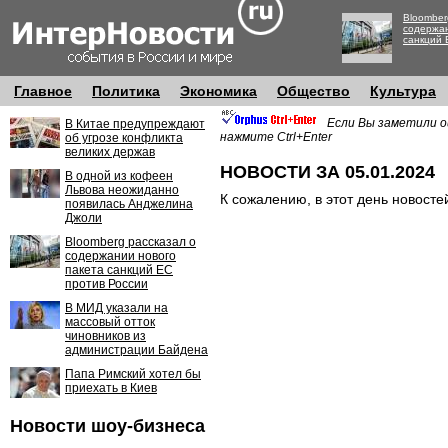
Bloomber
содержан
санкций 
Главное
Политика
Экономика
Общество
Культура
Если Вы заметили о
В Китае предупреждают
нажмите Ctrl+Enter
об угрозе конфликта
великих держав
НОВОСТИ ЗА 05.01.2024
В одной из кофеен
Львова неожиданно
К сожалению, в этот день новосте
появилась Анджелина
Джоли
Bloomberg рассказал о
содержании нового
пакета санкций ЕС
против России
В МИД указали на
массовый отток
чиновников из
администрации Байдена
Папа Римский хотел бы
приехать в Киев
Новости шоу-бизнеса