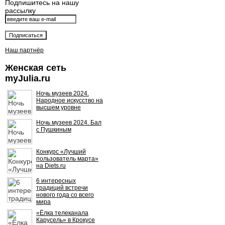
Подпишитесь на нашу
рассылку
Наш партнёр
Женская сеть
myJulia.ru
Ночь музеев 2024.
Народное искусство на
высшем уровне
Ночь музеев 2024. Бал
с Пушкиным
Конкурс «Лучший
пользователь марта»
на Diets.ru
6 интересных
традиций встречи
нового года со всего
мира
«Ёлка телеканала
Карусель» в Крокусе