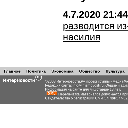
4.7.2020 21:44
разводится из
насилия
Главное
Политика
Экономика
Общество
Культура
©2008 Интерновости.Ру, проект группы «
МедиаФо
Редакция сайта:
info@internovosti.ru
. Общие и адм
Информация на сайте для лиц старше 18 лет.
Перепечатка материалов допускается при н
Свидетельство о регистрации СМИ Эл №ФС77-32