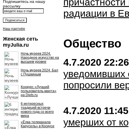
причастности 
Подпишитесь на нашу
рассылку
радиации в Е
Наш партнёр
Женская сеть
Общество
myJulia.ru
Ночь музеев 2024.
Народное искусство на
4.7.2020 22:26
высшем уровне
Ночь музеев 2024. Бал
уведомивших 
с Пушкиным
попросили вер
Конкурс «Лучший
пользователь марта»
на Diets.ru
6 интересных
4.7.2020 11:45
традиций встречи
нового года со всего
мира
умерших от к
«Ёлка телеканала
Карусель» в Крокусе