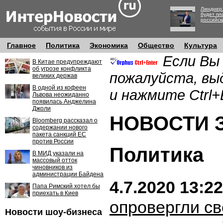
Линднер:
будет пл
российск
Главное
Политика
Экономика
Общество
Культура
Если Вы
В Китае предупреждают
об угрозе конфликта
пожалуйста, вы
великих держав
В одной из кофеен
и нажмите Ctrl+
Львова неожиданно
появилась Анджелина
Джоли
НОВОСТИ ЗА
Bloomberg рассказал о
содержании нового
пакета санкций ЕС
против России
Политика
В МИД указали на
массовый отток
чиновников из
администрации Байдена
4.7.2020 13:22
Папа Римский хотел бы
приехать в Киев
опровергли св
Новости шоу-бизнеса