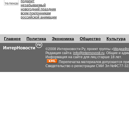
подарит
незабываемый
новогодний праздник
всем поклонникам
российской анимации
Главное
Политика
Экономика
Общество
Культура
©2008 Интерновости.Ру, проект группы «
МедиаФо
Редакция сайта:
info@internovosti.ru
. Общие и адм
Информация на сайте для лиц старше 18 лет.
Перепечатка материалов допускается при н
Свидетельство о регистрации СМИ Эл №ФС77-32