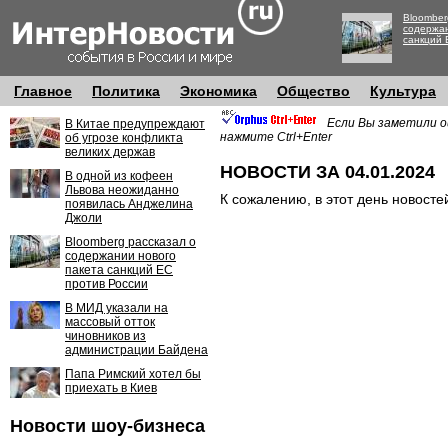
Bloomber
содержан
санкций 
Главное
Политика
Экономика
Общество
Культура
Если Вы заметили о
В Китае предупреждают
нажмите Ctrl+Enter
об угрозе конфликта
великих держав
НОВОСТИ ЗА 04.01.2024
В одной из кофеен
Львова неожиданно
К сожалению, в этот день новосте
появилась Анджелина
Джоли
Bloomberg рассказал о
содержании нового
пакета санкций ЕС
против России
В МИД указали на
массовый отток
чиновников из
администрации Байдена
Папа Римский хотел бы
приехать в Киев
Новости шоу-бизнеса