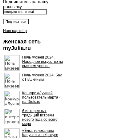
Подпишитесь на нашу
рассылку
Наш партнёр
Женская сеть
myJulia.ru
Ночь музеев 2024.
Народное искусство на
высшем уровне
Ночь музеев 2024. Бал
с Пушкиным
Конкурс «Лучший
пользователь марта»
на Diets.ru
6 интересных
традиций встречи
нового года со всего
мира
«Ёлка телеканала
Карусель» в Крокусе