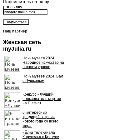
Подпишитесь на нашу
рассылку
Наш партнёр
Женская сеть
myJulia.ru
Ночь музеев 2024.
Народное искусство на
высшем уровне
Ночь музеев 2024. Бал
с Пушкиным
Конкурс «Лучший
пользователь марта»
на Diets.ru
6 интересных
традиций встречи
нового года со всего
мира
«Ёлка телеканала
Карусель» в Крокусе