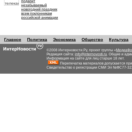
подарит
незабываемый
новогодний праздник
всем поклонникам
российской анимации
Главное
Политика
Экономика
Общество
Культура
©2008 Интерновости.Ру, проект группы «
МедиаФо
Редакция сайта:
info@internovosti.ru
. Общие и адм
Информация на сайте для лиц старше 18 лет.
Перепечатка материалов допускается при н
Свидетельство о регистрации СМИ Эл №ФС77-32