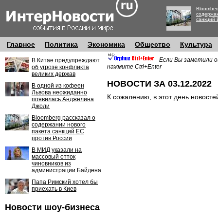
Bloomber
содержан
санкций 
Главное
Политика
Экономика
Общество
Культура
Если Вы заметили о
В Китае предупреждают
нажмите Ctrl+Enter
об угрозе конфликта
великих держав
НОВОСТИ ЗА 03.12.2022
В одной из кофеен
Львова неожиданно
К сожалению, в этот день новосте
появилась Анджелина
Джоли
Bloomberg рассказал о
содержании нового
пакета санкций ЕС
против России
В МИД указали на
массовый отток
чиновников из
администрации Байдена
Папа Римский хотел бы
приехать в Киев
Новости шоу-бизнеса